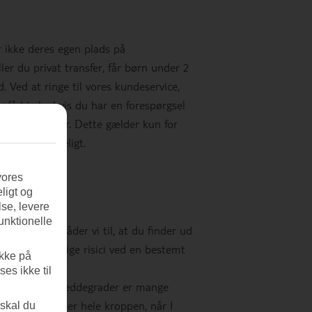
r ikke deres egen plads på
ler du privat transfer, får børn under 2
. Ved at ringe til vores kundeservice,
 få hjælp, hvis du har en forespørgsel
ellem 5-12 år. Dette gælder kun for
al er tilgængeligt.
vores
ligt og
se, levere
unktionelle
vsel. Derfor råder vi til, at du finder ud
dersøger mulige risici ved en bestemt
ikke på
es ikke til
å de sydlige breddegrader er mange
tøj, der dækker hele kroppen, når I
 skal du