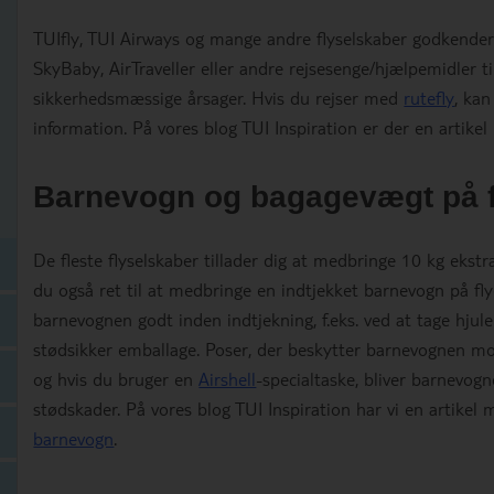
TUIfly, TUI Airways og mange andre flyselskaber godkender 
SkyBaby, AirTraveller eller andre rejsesenge/hjælpemidler t
sikkerhedsmæssige årsager. Hvis du rejser med
rutefly
, kan
information. På vores blog TUI Inspiration er der en artikel
Barnevogn og bagagevægt på f
De fleste flyselskaber tillader dig at medbringe 10 kg eks
du også ret til at medbringe en indtjekket barnevogn på flye
barnevognen godt inden indtjekning, f.eks. ved at tage hjul
stødsikker emballage. Poser, der beskytter barnevognen mo
og hvis du bruger en
Airshell
-specialtaske, bliver barnevog
stødskader. På vores blog TUI Inspiration har vi en artikel m
barnevogn
.