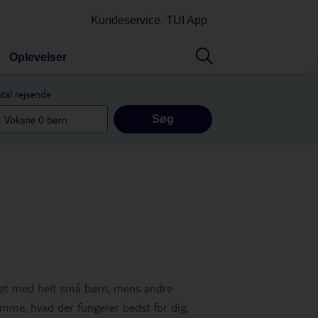
Kundeservice
TUI App
Oplevelser
tal rejsende
Søg
andet med helt små børn, mens andre
temme, hvad der fungerer bedst for dig,