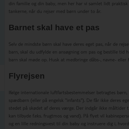
din familie og din baby, men her har vi samlet lidt praktis
tankerne, når du rejser med børn under to år.
Barnet skal have et pas
Selv de mindste børn skal have deres eget pas, når de rejser 
barn, skal du udfylde en ansøgning om pas og bestille tid 
barn skal møde op. Husk at medbringe dåbs-, navne- eller 
Flyrejsen
Ifølge internationale luftfartsbestemmelser betragtes børn,
spædbørn (eller på engelsk "infants"). De får ikke deres eg
stedet på skødet af deres værge. Der indgår ikke måltider 
kan tilbyde f.eks. frugtmos og vand). På flyet vil kabineper
og en lille redningsvest til din baby og instruere dig i, hvo