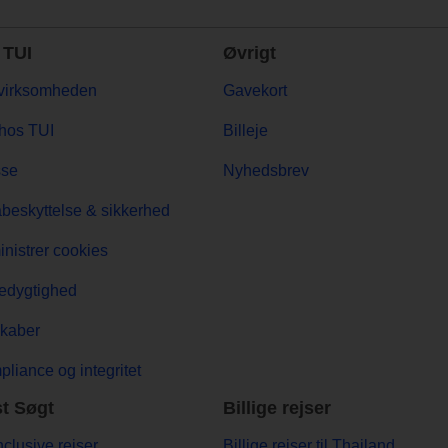
TUI
Øvrigt
virksomheden
Gavekort
hos TUI
Billeje
sse
Nyhedsbrev
beskyttelse & sikkerhed
nistrer cookies
edygtighed
kaber
liance og integritet
t Søgt
Billige rejser
Inclusive rejser
Billige rejser til Thailand