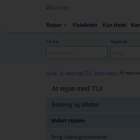
Rejser
Flybilletter
Kun Hotel
Kør
Fly fra
Rejsemål
tui.dk
At rejse med TUI
Inden rejsen
At rejse 
At rejse med TUI
Betaling og billetter
Inden rejsen
Brug Udenrigsministeriet