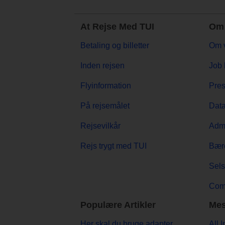
At Rejse Med TUI
Om 
Betaling og billetter
Om 
Inden rejsen
Job 
Flyinformation
Pre
På rejsemålet
Data
Rejsevilkår
Admi
Rejs trygt med TUI
Bær
Sels
Comp
Populære Artikler
Mes
Her skal du bruge adapter
All 