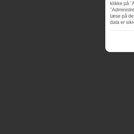
klikke på "
"Administre
læse på de
data er sik