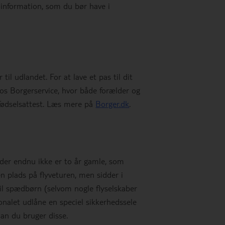
k information, som du bør have i
til udlandet. For at lave et pas til dit
hos Borgerservice, hvor både forælder og
fødselsattest. Læs mere på
Borger.dk
.
 der endnu ikke er to år gamle, som
en plads på flyveturen, men sidder i
til spædbørn (selvom nogle flyselskaber
sonalet udlåne en speciel sikkerhedssele
rdan du bruger disse.