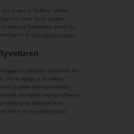
ikke brugen af ​​BedBox, JetKids,
il børn om bord. Dette skyldes
 du kontakte flyselskabet direkte for
 med tips til at
flyve med barnevogn
.
lyveturen
tra bagage pr. spædbarn. Derudover har
t. Det er vigtigt, at du pakker
ene af og pakke selve barnevognen i
d snavs, kan købes i mange lufthavne,
nen ekstra godt beskyttet mod
ed tips til at
flyve på ferie med