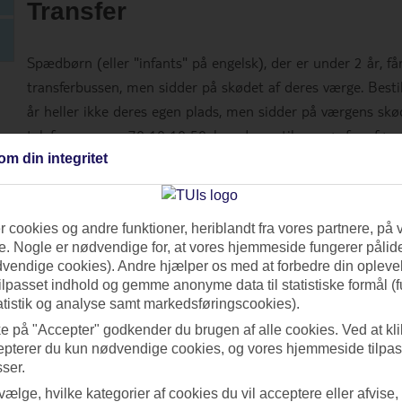
Transfer
Spædbørn (eller "infants" på engelsk), der er under 2 år, få
transferbussen, men sidder på skødet af deres værge. Bestil
år heller ikke deres egen plads, men sidder på værgens skød
telefonnummer 70 10 10 50, kan du op til en uge før afgang
om autostol til børn mellem 2-4 år og autopude til børn m
om din integritet
private transfers på visse rejsemål, og kun et begrænset ant
 cookies og andre funktioner, heriblandt fra vores partnere, på 
På rejsemålet
. Nogle er nødvendige for, at vores hjemmeside fungerer pålide
dvendige cookies). Andre hjælper os med at forbedre din oplevel
tilpasset indhold og gemme anonyme data til statistiske formål (f
Du har selvfølgelig selv ansvaret for dit barns sundhed og tri
atistik og analyse samt markedsføringscookies).
af så meget som muligt om forholdene på rejsemålet og un
ke på "Accepter" godkender du brugen af alle cookies. Ved at kl
rejse, du planlægger. Her er nogle tips:
epterer du kun nødvendige cookies, og vores hjemmeside tilpass
Læs anbefalinger om solbeskyttelse og husk, at solen p
sser.
gange stærkere end herhjemme. Det sikreste er at bruge 
 vælge, hvilke kategorier af cookies du vil acceptere eller afvise,