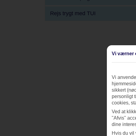
Rejs trygt med TUI
Vi værner 
Vi anvender
hjemmeside
sikkert (nø
personligt 
cookies, st
Ved at klik
"Afvis" acc
dine intere
Hvis du vil