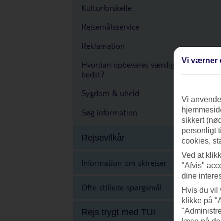
Kulturforskelle
Rejsemålsservice
Reklamation
Vi værner 
Hvordan opbevares værdigenstande
bedst?
Sygdom & uheld
Vi anvender
hjemmeside
Søg information
sikkert (nø
personligt 
Rejsevilkår
cookies, st
Ved at klik
Information om skirejser
"Afvis" acc
dine intere
Ofte stillede spørgsmål
Hvis du vil
klikke på "
"Administre
Rejs trygt med TUI