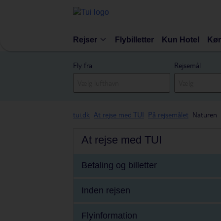
Rejser
Flybilletter
Kun Hotel
Kør
Fly fra
Rejsemål
tui.dk
At rejse med TUI
På rejsemålet
Naturen
At rejse med TUI
Betaling og billetter
Inden rejsen
Flyinformation