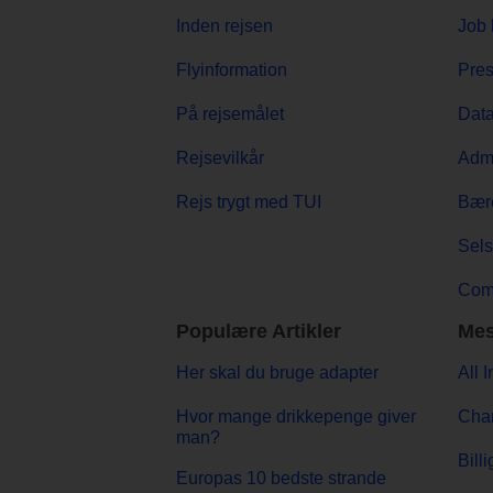
Inden rejsen
Job 
Flyinformation
Pre
På rejsemålet
Data
Rejsevilkår
Admi
Rejs trygt med TUI
Bær
Sels
Comp
Populære Artikler
Mes
Her skal du bruge adapter
All 
Hvor mange drikkepenge giver
Char
man?
Billi
Europas 10 bedste strande