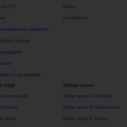
hos TUI
Billeje
sse
Nyhedsbrev
beskyttelse & sikkerhed
nistrer cookies
edygtighed
kaber
liance og integritet
t Søgt
Billige rejser
Inclusive rejser
Billige rejser til Thailand
terrejser
Billige rejser til Grækenland
ge rejser
Billige rejser til Tyrkiet