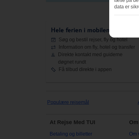
læse på de
data er sik
Hele ferien i mobilen.
Hent TUI-
Søg og bestil rejser, fly og hotel
Information om fly, hotel og transfer
Direkte kontakt med guiderne
døgnet rundt
Få tilbud direkte i appen
Populære rejsemål
At Rejse Med TUI
Om 
Betaling og billetter
Om 