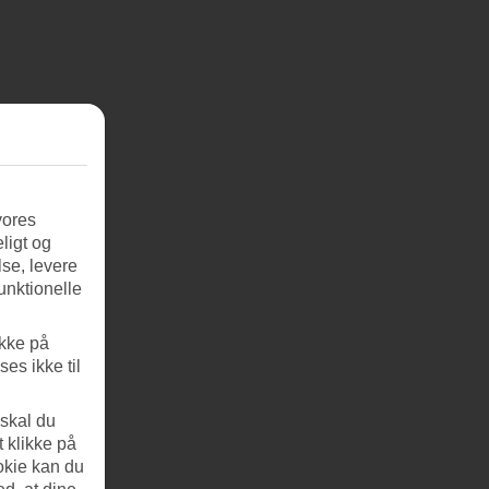
vores
ligt og
se, levere
unktionelle
ikke på
es ikke til
 skal du
t klikke på
okie kan du