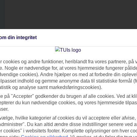
om din integritet
 cookies og andre funktioner, heriblandt fra vores partnere, på 
. Nogle er nødvendige for, at vores hjemmeside fungerer pålide
dvendige cookies). Andre hjælper os med at forbedre din oplevel
tilpasset indhold og gemme anonyme data til statistiske formål (f
atistik og analyse samt markedsføringscookies).
ke på "Accepter" godkender du brugen af alle cookies. Ved at kl
epterer du kun nødvendige cookies, og vores hjemmeside tilpass
sser.
 vælge, hvilke kategorier af cookies du vil acceptere eller afvise,
Administrer". Du kan altid ændre disse indstillinger senere ved a
r cookies" i websitets footer. Komplette oplysninger om hver co