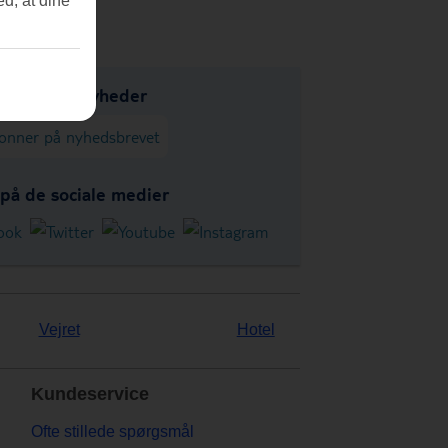
ed, at dine
ud, tips og nyheder
onner på nyhedsbrevet
 på de sociale medier
Vejret
Hotel
Kundeservice
Ofte stillede spørgsmål