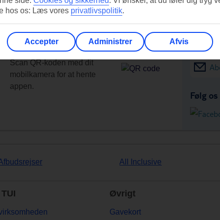
nne side:
Cookies og sikkerhed
.
Vi ønsker, at du føler dig tryg v
re hos os: Læs vores
privatlivspolitik
.
Accepter
Administrer
Afvis
appen i dag!
Få tilb
Scan QR-koden med dit
Ab
mobilkamera for at hente
appen.
Følg os
Afbudsrejser
All Inclusive
TUI
Øvrigt
virksomheden
Gavekort