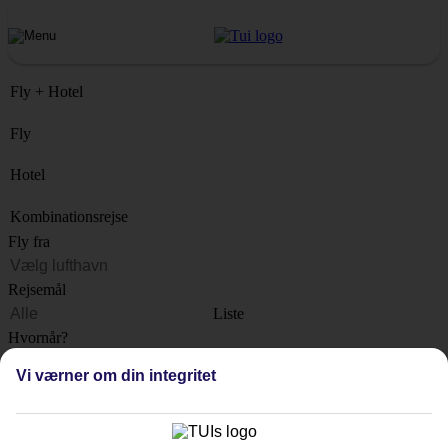
Fly + Hotel
Fly
Hotel
Kombinationsrejse
Fly fra
Rejsemål
Liste
Hvornår?
Vi værner om din integritet
Hvor længe?
1 uge
Antal rejsende