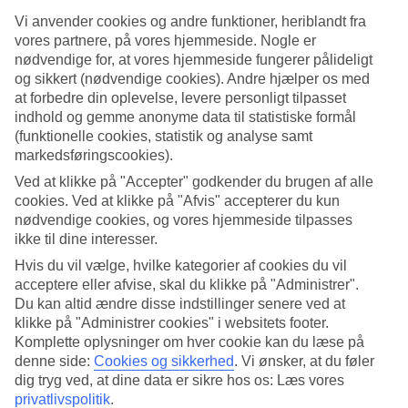
Vi anvender cookies og andre funktioner, heriblandt fra
Søg
vores partnere, på vores hjemmeside. Nogle er
nødvendige for, at vores hjemmeside fungerer pålideligt
og sikkert (nødvendige cookies). Andre hjælper os med
at forbedre din oplevelse, levere personligt tilpasset
Du er på nuværende tidspunkt på
indhold og gemme anonyme data til statistiske formål
(funktionelle cookies, statistik og analyse samt
Hjem
markedsføringscookies).
Rejse
Spanien
Ved at klikke på "Accepter" godkender du brugen af alle
Tenerife
cookies. Ved at klikke på "Afvis" accepterer du kun
Afbudsrejser
nødvendige cookies, og vores hjemmeside tilpasses
ikke til dine interesser.
Afbudsrejser til Tenerife
Hvis du vil vælge, hvilke kategorier af cookies du vil
acceptere eller afvise, skal du klikke på "Administrer".
Leder du efter en afbudsrejse til Tenerife? Vi tilbyder billige
rejser til
Du kan altid ændre disse indstillinger senere ved at
Tenerife
året rundt. Øen byder på varierende klima, så du kan vælge
klikke på "Administrer cookies" i websitets footer.
en afbudsrejse om vinteren og stadig opleve højsæsonen.
Komplette oplysninger om hver cookie kan du læse på
denne side:
Cookies og sikkerhed
.
Vi ønsker, at du føler
Hoteltips
dig tryg ved, at dine data er sikre hos os: Læs vores
privatlivspolitik
.
Fly + Hotel
Kun hotel