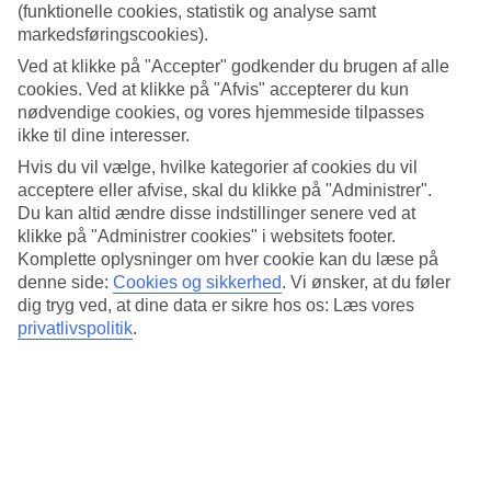
(funktionelle cookies, statistik og analyse samt
Her finder du information om vores afbestillingsforsikring,
markedsføringscookies).
rejseforsikring og hvordan du skal forholde dig, hvis du bliver syg.
Ved at klikke på "Accepter" godkender du brugen af alle
cookies. Ved at klikke på "Afvis" accepterer du kun
nødvendige cookies, og vores hjemmeside tilpasses
ikke til dine interesser.
Hvis du vil vælge, hvilke kategorier af cookies du vil
acceptere eller afvise, skal du klikke på "Administrer".
Du kan altid ændre disse indstillinger senere ved at
klikke på "Administrer cookies" i websitets footer.
Komplette oplysninger om hver cookie kan du læse på
denne side:
Cookies og sikkerhed
.
Vi ønsker, at du føler
Hele ferien i mobilen.
dig tryg ved, at dine data er sikre hos os: Læs vores
Hent TUI-appen i dag!
privatlivspolitik
.
Søg og bestil rejser, fly og hotel
Information om fly, hotel og transfer
Direkte kontakt med guiderne døgnet rundt
Få tilbud direkte i appen
Hent TUI-appen her