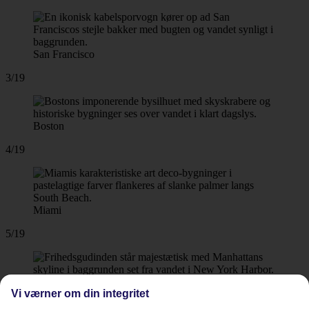
San Francisco
3/19
Boston
4/19
Miami
5/19
New York
Vi værner om din integritet
6/19