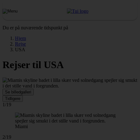
Du er på nuværende tidspunkt på
Hjem
Rejse
USA
Rejser til USA
Se billedgalleri
Tidligere
1/19
Miami
2/19