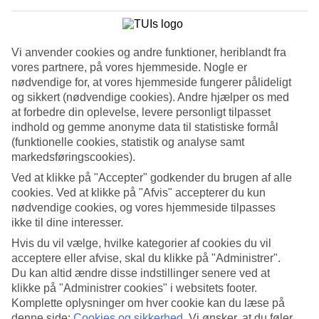
New York
Vi anvender cookies og andre funktioner, heriblandt fra
vores partnere, på vores hjemmeside. Nogle er
7/19
nødvendige for, at vores hjemmeside fungerer pålideligt
og sikkert (nødvendige cookies). Andre hjælper os med
at forbedre din oplevelse, levere personligt tilpasset
indhold og gemme anonyme data til statistiske formål
New York
(funktionelle cookies, statistik og analyse samt
8/19
markedsføringscookies).
Ved at klikke på "Accepter" godkender du brugen af alle
cookies. Ved at klikke på "Afvis" accepterer du kun
nødvendige cookies, og vores hjemmeside tilpasses
San Diego.
ikke til dine interesser.
Hvis du vil vælge, hvilke kategorier af cookies du vil
9/19
acceptere eller afvise, skal du klikke på "Administrer".
Du kan altid ændre disse indstillinger senere ved at
klikke på "Administrer cookies" i websitets footer.
Key West, Florida
Komplette oplysninger om hver cookie kan du læse på
10/19
denne side:
Cookies og sikkerhed
.
Vi ønsker, at du føler