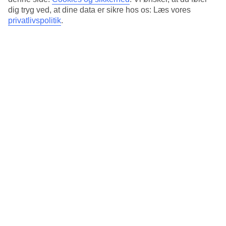
dig tryg ved, at dine data er sikre hos os: Læs vores
privatlivspolitik
.
Fort Lauderdale
11/19
Florida
12/19
San Diego
13/19
New Orleans
14/19