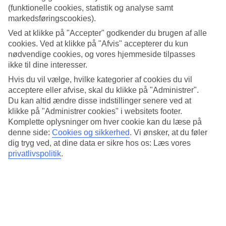
(funktionelle cookies, statistik og analyse samt
markedsføringscookies).
Ved at klikke på "Accepter" godkender du brugen af alle
Nordisk ledelse
cookies. Ved at klikke på "Afvis" accepterer du kun
nødvendige cookies, og vores hjemmeside tilpasses
ikke til dine interesser.
Hvis du vil vælge, hvilke kategorier af cookies du vil
Rejseproduktion
acceptere eller afvise, skal du klikke på "Administrer".
Du kan altid ændre disse indstillinger senere ved at
klikke på "Administrer cookies" i websitets footer.
Komplette oplysninger om hver cookie kan du læse på
denne side:
Cookies og sikkerhed
.
Vi ønsker, at du føler
dig tryg ved, at dine data er sikre hos os: Læs vores
privatlivspolitik
.
Hele ferien i mobilen.
Hent TUI-appen i dag!
Søg og bestil rejser, fly og hotel
Information om fly, hotel og transfer
Direkte kontakt med guiderne døgnet rundt