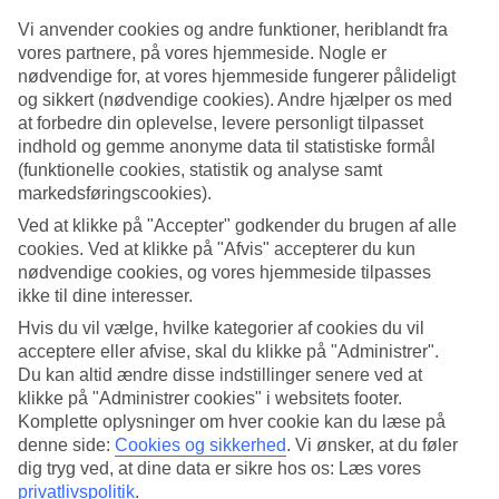
Vi anvender cookies og andre funktioner, heriblandt fra
Søg
vores partnere, på vores hjemmeside. Nogle er
nødvendige for, at vores hjemmeside fungerer pålideligt
og sikkert (nødvendige cookies). Andre hjælper os med
at forbedre din oplevelse, levere personligt tilpasset
Du er på nuværende tidspunkt på
indhold og gemme anonyme data til statistiske formål
(funktionelle cookies, statistik og analyse samt
Hjem
Rejse
markedsføringscookies).
Egypten
Ved at klikke på "Accepter" godkender du brugen af alle
Afbudsrejser
cookies. Ved at klikke på "Afvis" accepterer du kun
nødvendige cookies, og vores hjemmeside tilpasses
Afbudsrejser til Egypten
ikke til dine interesser.
Hvis du vil vælge, hvilke kategorier af cookies du vil
Her finder du vores afbudsrejser til Egypten, det vil sige billige
acceptere eller afvise, skal du klikke på "Administrer".
rejser til Egypten
for dem, der kan tage afsted med kort varsel.
Du kan altid ændre disse indstillinger senere ved at
Nogle af vores afbudsrejser inkluderer All Inclusive, mens andre
klikke på "Administrer cookies" i websitets footer.
tilbud er mere enkle - her er noget for enhver smag og pengepung,
så du kan finde den bedste afbudsrejse til Egypten!
Komplette oplysninger om hver cookie kan du læse på
denne side:
Cookies og sikkerhed
.
Vi ønsker, at du føler
Hoteltips
dig tryg ved, at dine data er sikre hos os: Læs vores
privatlivspolitik
.