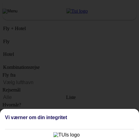
Fly + Hotel
Fly
Hotel
Kombinationsrejse
Fly fra
Rejsemål
Liste
Hvornår?
Vi værner om din integritet
Hvor længe?
1 uge
Antal rejsende