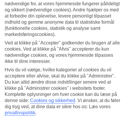
information om din helbredstilstand i forbindelse med rejsen,
nødvendige for, at vores hjemmeside fungerer pålideligt
og sikkert (nødvendige cookies). Andre hjælper os med
blive behandlet af TUI Danmark og i visse tilfælde af andre
at forbedre din oplevelse, levere personligt tilpasset
selskaber inden for TUI-Group. Dine personoplysninger vil
indhold og gemme anonyme data til statistiske formål
også kunne blive brugt af TUIs samarbejdspartnere inden for
(funktionelle cookies, statistik og analyse samt
rejsebranchen, f.eks. flyselskaber, hoteller, lokale
markedsføringscookies).
samarbejdspartnere på rejsemålet samt af TUIs betroede
Ved at klikke på "Accepter" godkender du brugen af alle
cookies. Ved at klikke på "Afvis" accepterer du kun
leverandører af administrative ydelser samt systemydelser.
nødvendige cookies, og vores hjemmeside tilpasses
Afhængigt af hvor dit rejsemål er beliggende, kan dine
ikke til dine interesser.
personoplysninger blive anvendt uden for EU og det
Hvis du vil vælge, hvilke kategorier af cookies du vil
Europæiske økonomiske samarbejdsområde (EØS).
acceptere eller afvise, skal du klikke på "Administrer".
Du kan altid ændre disse indstillinger senere ved at
klikke på "Administrer cookies" i websitets footer.
Vi vil også behandle nødvendige personoplysninger, som du
Komplette oplysninger om hver cookie kan du læse på
oplyser om personer i dit rejseselskab. Hvis du ved bestilling
denne side:
Cookies og sikkerhed
.
Vi ønsker, at du føler
af rejsen giver personoplysninger om andre personer, skal du
dig tryg ved, at dine data er sikre hos os: Læs vores
privatlivspolitik
.
være sikker på, at disse personer samtykker, og at du har
tilladelse til at udlevere oplysningerne. Hvis det er relevant,
bør du også sikre dig, at de forstår, hvordan deres