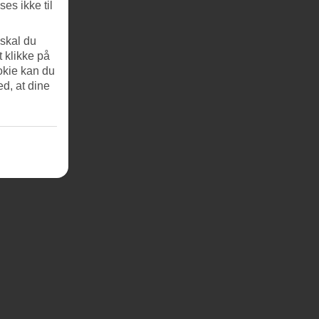
es ikke til
 skal du
t klikke på
okie kan du
ed, at dine