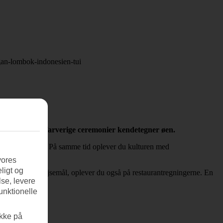
fine strande og farverige ceremonier kendetegner øen.
age på en udflugt. På samme tid oplever du kulturen med
vores
ligt og
meget billigt rejsemål, oplever du også på restaurantregningerne. En
se, levere
unktionelle
ikke på