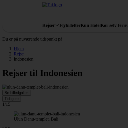
Rejser
Flybilletter
Kun Hotel
Kør-selv-ferie
Du er på nuværende tidspunkt på
Hjem
Rejse
Indonesien
Rejser til Indonesien
Se billedgalleri
Tidligere
1/15
Ulun Danu-templet, Bali