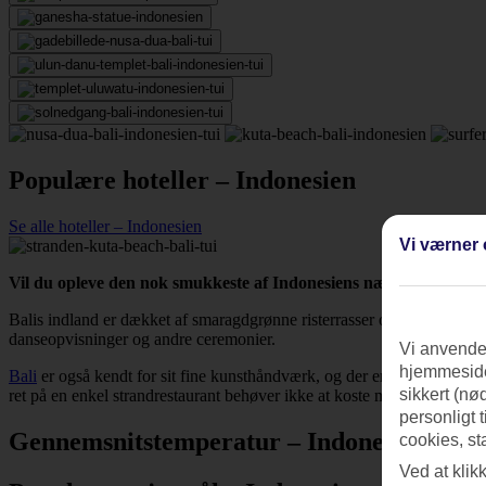
Populære hoteller – Indonesien
Se alle hoteller – Indonesien
Vi værner 
Vil du opleve den nok smukkeste af Indonesiens næsten 14.000 øer, 
Balis indland er dækket af smaragdgrønne risterrasser og frodig regnsk
danseopvisninger og andre ceremonier.
Vi anvender
hjemmeside
Bali
er også kendt for sit fine kunsthåndværk, og der er gode shopping
sikkert (nø
ret på en enkel strandrestaurant behøver ikke at koste mere end tyve k
personligt 
Gennemsnitstemperatur – Indonesien
cookies, st
Ved at klik