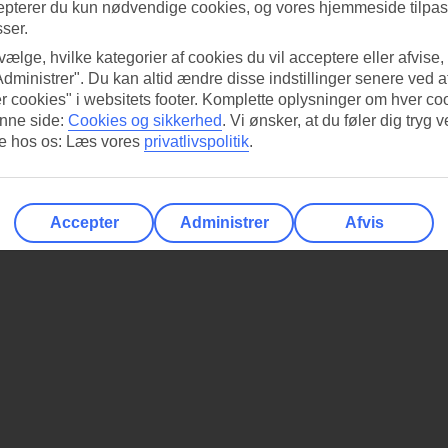
epterer du kun nødvendige cookies, og vores hjemmeside tilpass
sser.
 vælge, hvilke kategorier af cookies du vil acceptere eller afvise,
Administrer". Du kan altid ændre disse indstillinger senere ved a
r cookies" i websitets footer. Komplette oplysninger om hver co
nne side:
Cookies og sikkerhed
.
Vi ønsker, at du føler dig tryg v
re hos os: Læs vores
privatlivspolitik
.
Accepter
Administrer
Afvis