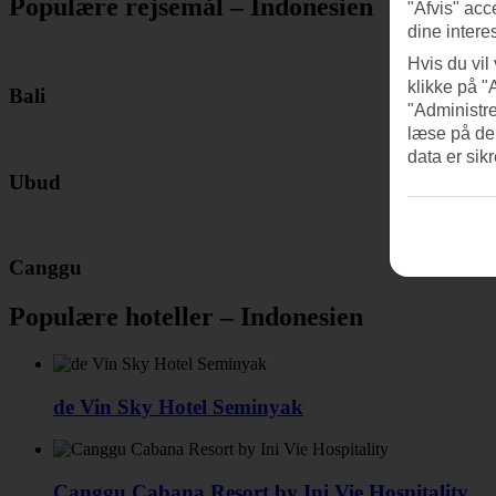
Populære rejsemål – Indonesien
"Afvis" acc
dine intere
Hvis du vil
klikke på "
Bali
"Administre
læse på de
data er sik
Ubud
Canggu
Populære hoteller – Indonesien
de Vin Sky Hotel Seminyak
Canggu Cabana Resort by Ini Vie Hospitality