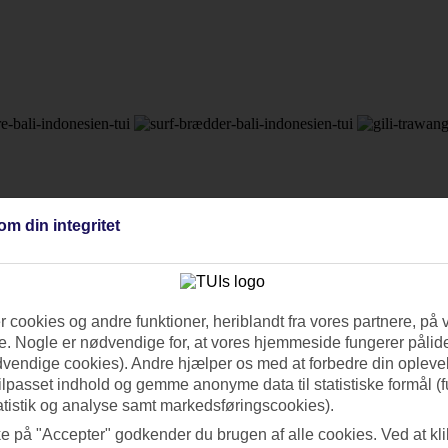
om din integritet
så skal du rejse til Bali. Tropisk frodige bjerge og risterrasser, 
ov. Det er derfor næsten et krav, at tage en pause fra strandlivet og t
 cookies og andre funktioner, heriblandt fra vores partnere, på 
. Nogle er nødvendige for, at vores hjemmeside fungerer pålide
muligheder både på markeder og i småbutikker og atelier. At Bali er et 
dvendige cookies). Andre hjælper os med at forbedre din oplevel
roner.
tilpasset indhold og gemme anonyme data til statistiske formål (f
atistik og analyse samt markedsføringscookies).
ke på "Accepter" godkender du brugen af alle cookies. Ved at kl