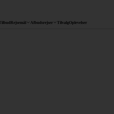
Tilbud
Rejsemål
Afbudsrejser
Tilvalg
Oplevelser