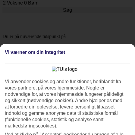
Søg
Du er på nuværende tidspunkt på
Hjem
Rejse
Vi værner om din integritet
Holland
Amsterdam
Hoteller
Hoteller i Amsterdam
Vi anvender cookies og andre funktioner, heriblandt fra
vores partnere, på vores hjemmeside. Nogle er
nødvendige for, at vores hjemmeside fungerer pålideligt
Du kan rejse til
Amsterdam
med fleksible fly og i byen er der meget
og sikkert (nødvendige cookies). Andre hjælper os med
at foretage sig. Du kan besøge museer, shoppe i de store varehuse
at forbedre din oplevelse, levere personligt tilpasset
eller gør et fund på et gademarked. Brug et par minutter og find det
indhold og gemme anonyme data til statistiske formål
perfekte hotel til en weekend – her ser du alle vores hoteller i
(funktionelle cookies, statistik og analyse samt
Amsterdam. Flere med en central beliggenhed og tæt på
seværdigheder, barer og shopping.
markedsføringscookies).
Ved at klikke på "Accepter" godkender du brugen af alle