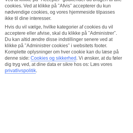
Hotelfavoritter i Amsterdam
cookies. Ved at klikke på "Afvis" accepterer du kun
nødvendige cookies, og vores hjemmeside tilpasses
Hotel Roemer TTTT
ikke til dine interesser.
Hvis du vil vælge, hvilke kategorier af cookies du vil
Hotel Roemer TTTT
acceptere eller afvise, skal du klikke på "Administrer".
Du kan altid ændre disse indstillinger senere ved at
Læs mere »
klikke på "Administrer cookies" i websitets footer.
Komplette oplysninger om hver cookie kan du læse på
Urban Lodge Hotel TTTT
denne side:
Cookies og sikkerhed
.
Vi ønsker, at du føler
dig tryg ved, at dine data er sikre hos os: Læs vores
privatlivspolitik
.
Urban Lodge Hotel TTTT
Se mere og bestil »
Inntel Hotels Amsterdam Centre TTTT
Inntel Hotels Amsterdam Centre TTTT
Se mere og bestil »