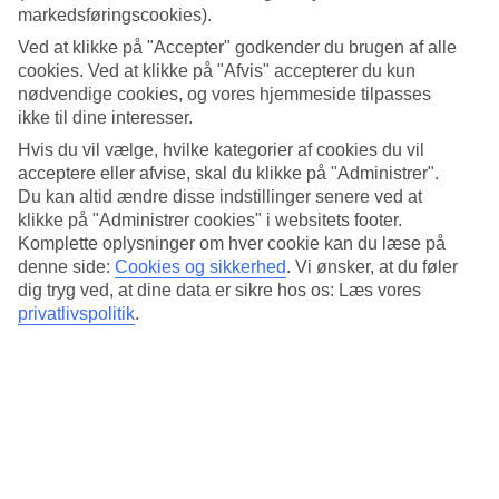
markedsføringscookies).
Ved at klikke på "Accepter" godkender du brugen af alle
Hele ferien i mobilen.
cookies. Ved at klikke på "Afvis" accepterer du kun
Hent TUI-appen i dag!
nødvendige cookies, og vores hjemmeside tilpasses
ikke til dine interesser.
Søg og bestil rejser, fly og hotel
Information om fly, hotel og transfer
Hvis du vil vælge, hvilke kategorier af cookies du vil
Direkte kontakt med guiderne døgnet rundt
acceptere eller afvise, skal du klikke på "Administrer".
Du kan altid ændre disse indstillinger senere ved at
Få tilbud direkte i appen
klikke på "Administrer cookies" i websitets footer.
Hent TUI-appen her
Komplette oplysninger om hver cookie kan du læse på
denne side:
Cookies og sikkerhed
.
Vi ønsker, at du føler
Læs mere om TUI-appen her
dig tryg ved, at dine data er sikre hos os: Læs vores
privatlivspolitik
.
Få tilbud, tips og nyheder
Abonner på nyhedsbrevet
Følg os på de sociale medier