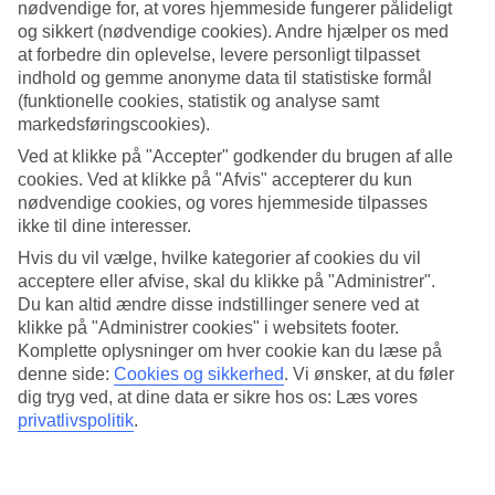
Rejs trygt til varmen til vinter,Direkte fly, nøje udvalgte hoteller og
nødvendige for, at vores hjemmeside fungerer pålideligt
tryghed hele vejen.,
og sikkert (nødvendige cookies). Andre hjælper os med
Vælg din vinterferie »
at forbedre din oplevelse, levere personligt tilpasset
indhold og gemme anonyme data til statistiske formål
(funktionelle cookies, statistik og analyse samt
Hvorfor bestille din rejse hos TUI?
markedsføringscookies).
Ved at klikke på "Accepter" godkender du brugen af alle
cookies. Ved at klikke på "Afvis" accepterer du kun
nødvendige cookies, og vores hjemmeside tilpasses
TUI er et af Europas største rejseselskaber.
ikke til dine interesser.
Vi giver dig ro i sindet med pakkerejseloven og kvalitet hele vejen.
Hvis du vil vælge, hvilke kategorier af cookies du vil
acceptere eller afvise, skal du klikke på "Administrer".
https://www.tui.dk/rejser/vigtig-information/
Du kan altid ændre disse indstillinger senere ved at
klikke på "Administrer cookies" i websitets footer.
Komplette oplysninger om hver cookie kan du læse på
Intet brændstoftillæg på pakkerejser med charterfly. Prisen du ser,
denne side:
Cookies og sikkerhed
.
Vi ønsker, at du føler
når du bestiller er den, der gælder.
dig tryg ved, at dine data er sikre hos os: Læs vores
privatlivspolitik
.
Tryghed på dit rejsemål. Du kan nå vores guider