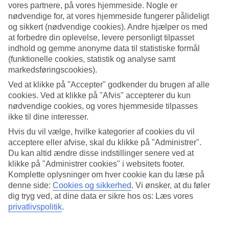
cykler, wakeboards, dykkerudstyr og lignende. Hos visse
vores partnere, på vores hjemmeside. Nogle er
nødvendige for, at vores hjemmeside fungerer pålideligt
flyselskaber også barnevogne og klapvogne. Se separat afsnit
og sikkert (nødvendige cookies). Andre hjælper os med
herfor.
at forbedre din oplevelse, levere personligt tilpasset
indhold og gemme anonyme data til statistiske formål
Spar penge på forudbestilling
(funktionelle cookies, statistik og analyse samt
markedsføringscookies).
Specialbagage er som regel ensbetydende med en ekstra
Ved at klikke på "Accepter" godkender du brugen af alle
udgift. Det kan være alt fra 400-600 kr. for en golftaske
cookies. Ved at klikke på "Afvis" accepterer du kun
indenfor Europa til flere tusinde for pladskrævende bagage
nødvendige cookies, og vores hjemmeside tilpasses
på langdistanceflyvninger. Se mere hos de respektive
ikke til dine interesser.
flyselskaber nedenfor. Hos de fleste selskaber er det billigst
Hvis du vil vælge, hvilke kategorier af cookies du vil
acceptere eller afvise, skal du klikke på "Administrer".
at bestille specialbagage på forhånd. Som eksempel tager
Du kan altid ændre disse indstillinger senere ved at
vores eget flyselskab TUI fly et tillæg på 100,- ved bestilling
klikke på "Administrer cookies" i websitets footer.
af specialbagage direkte ved indcheckningen.
Komplette oplysninger om hver cookie kan du læse på
denne side:
Cookies og sikkerhed
.
Vi ønsker, at du føler
Barnevogn som specialbagage
dig tryg ved, at dine data er sikre hos os: Læs vores
privatlivspolitik
.
Hos de fleste flyselskaber kan man i dag tage en barne- eller
klapvogn med uden ekstra omkostninger. Visse lufthavne