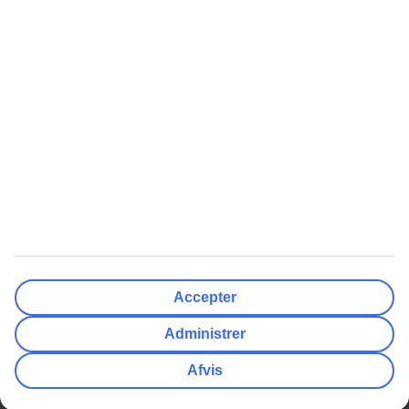
Nulstil
Færdig
Afrejsedato
Ma
Ti
On
To
Fr
Lø
Sø
Hvor fleksibel er din afrejsedato?
Kun valgt dato
+/- 3 Dage
+/- 7 Dage
+/- 14 Dage
Nulstil
Færdig
Antal rejsende
Antal værelser
Vælg for mig
Accepter
Voksne
2
Administrer
Børn (0-17)
0
Afvis
Nulstil
Færdig