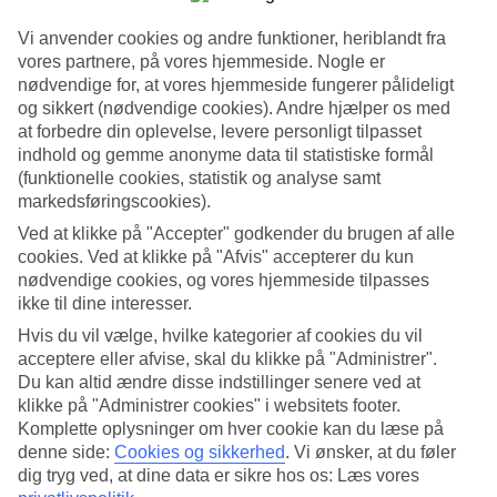
Søg
Vi anvender cookies og andre funktioner, heriblandt fra
vores partnere, på vores hjemmeside. Nogle er
nødvendige for, at vores hjemmeside fungerer pålideligt
og sikkert (nødvendige cookies). Andre hjælper os med
at forbedre din oplevelse, levere personligt tilpasset
Du er på nuværende tidspunkt på
indhold og gemme anonyme data til statistiske formål
Hjem
(funktionelle cookies, statistik og analyse samt
Tilbud
markedsføringscookies).
Black Friday
Ved at klikke på "Accepter" godkender du brugen af alle
Black Friday 2026
cookies. Ved at klikke på "Afvis" accepterer du kun
nødvendige cookies, og vores hjemmeside tilpasses
ikke til dine interesser.
Ekstra gode tilbud på rejser.
Hvis du vil vælge, hvilke kategorier af cookies du vil
acceptere eller afvise, skal du klikke på "Administrer".
Du kan altid ændre disse indstillinger senere ved at
Black Friday 2026
klikke på "Administrer cookies" i websitets footer.
Komplette oplysninger om hver cookie kan du læse på
Black Friday 2026 er den 27. november, hvor der kommer en række
denne side:
Cookies og sikkerhed
.
Vi ønsker, at du føler
fantastiske Black Friday rejsetilbud. Vores Black Friday-rejsetilbud
dig tryg ved, at dine data er sikre hos os: Læs vores
kan være utrolige rabatter på både
vinterrejser
og
sommerferier
, så