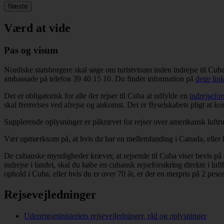
Næste
Værd at vide
Pas og visum
Nordiske statsborgere skal søge om turistvisum inden indrejse til Cu
ambassade på telefon 39 40 15 10. Du finder information på
dette lin
Det er obligatorisk for alle der rejser til Cuba at udfylde en
indrejsefo
skal fremvises ved afrejse og ankomst. Det er flyselskabets pligt at k
Supplerende oplysninger er påkrævet for rejser over amerikansk luftru
Vær opmærksom på, at hvis du har en mellemlanding i Canada, eller
De cubanske myndigheder kræver, at rejsende til Cuba viser bevis på en 
indrejse i landet, skal du købe en cubansk rejseforsikring direkte i luf
ophold i Cuba, eller hvis du er over 70 år, er der en merpris på 2 pesos
Rejsevejledninger
Udenrigsministeriets rejsevejledninger, råd og oplysninger