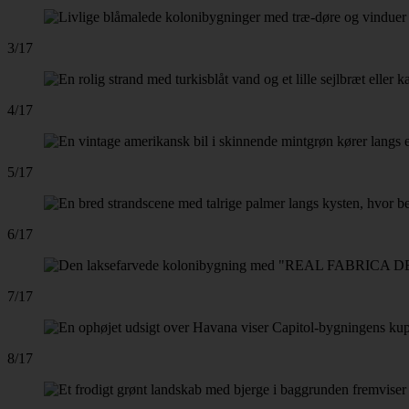
3/17
4/17
5/17
6/17
7/17
8/17