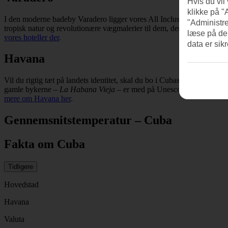
Hvis du vil
klikke på "
I den moderne badeby Varadero ligger vores All Inclusive-hoteller på
"Administre
tropisk natur og revolutionære vægmalerier til dem, der vi se sig om
læse på de
vores hoteller der
.
data er sik
Havana
Vil du rigtig tæt på landets identitet, skal du bo i Cubas hovedstad 
gamle bykerne –
La Habana Vieja
– er med på Unescos verdensarvslist
mere om Havana her
.
Gennemsnitstemperatur – Cuba
Fakta om Cuba
Tidligere
Hovedstad
Havana
Valuta