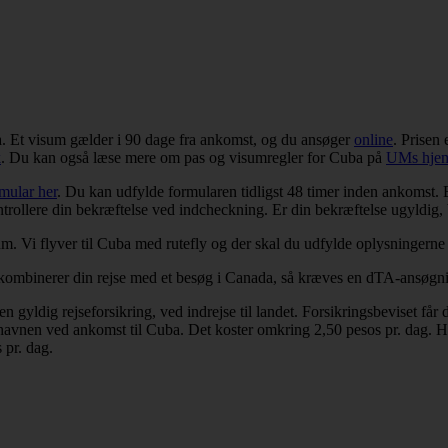
ba. Et visum gælder i 90 dage fra ankomst, og du ansøger
online
. Prisen 
k
. Du kan også læse mere om pas og visumregler for Cuba på
UMs hje
rmular her
. Du kan udfylde formularen tidligst 48 timer inden ankomst. 
ontrollere din bekræftelse ved indcheckning. Er din bekræftelse ugyldig,
m. Vi flyver til Cuba med rutefly og der skal du udfylde oplysningerne
 kombinerer din rejse med et besøg i Canada, så kræves en dTA-ansøg
gyldig rejseforsikring, ved indrejse til landet. Forsikringsbeviset får d
thavnen ved ankomst til Cuba. Det koster omkring 2,50 pesos pr. dag. Hvis
 pr. dag.