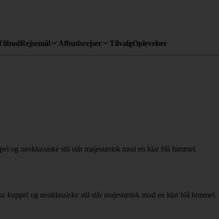
Tilbud
Rejsemål
Afbudsrejser
Tilvalg
Oplevelser