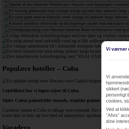
Vi værner 
Populære hoteller – Cuba
Vi anvender
hjemmeside
sikkert (nø
I øjeblikket har vi ingen rejser til Cuba.
personligt 
Oplev Cubas palmefyldte strande, tropiske grønne natur og charm
cookies, st
Ved at klik
Caribiens største ø Cuba er tilbage som rejsemål. Her får du en spænd
svært ikke at lade sig rive med ad salsarytmer, spontane danseopvisni
"Afvis" acc
dine intere
Varadero