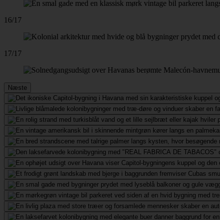
16/17
17/17
Næste