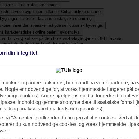
om din integritet
 cookies og andre funktioner, heriblandt fra vores partnere, på 
. Nogle er nødvendige for, at vores hjemmeside fungerer pålide
dvendige cookies). Andre hjælper os med at forbedre din oplevel
tilpasset indhold og gemme anonyme data til statistiske formål (f
erende slidte bymiljøer. Du kan vælge mellem de bedste indkvarter
atistik og analyse samt markedsføringscookies).
ke på "Accepter" godkender du brugen af alle cookies. Ved at kl
ende ferie i et anderledes land. De enkle levevilkår skinner igennem p
nger på gadehjørnerne og det skønne caribiske klima.
epterer du kun nødvendige cookies, og vores hjemmeside tilpass
sser.