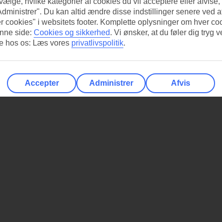
 vælge, hvilke kategorier af cookies du vil acceptere eller afvise,
Administrer". Du kan altid ændre disse indstillinger senere ved a
 række direkte ved kilometerlange strande med blødt hvidt koralsand. U
r cookies" i websitets footer. Komplette oplysninger om hver co
kring. I Varaderos hyggelige ældre del finder du hestevogne, rombarer 
nne side:
Cookies og sikkerhed
.
Vi ønsker, at du føler dig tryg v
re hos os: Læs vores
privatlivspolitik
.
Havana, hvor gamle og unge vrikker med hofterne til salsamusik og gade
Accepter
Administrer
Afvis
e med sine katedraler, fæstninger og paladser fra spaniernes tid, der l