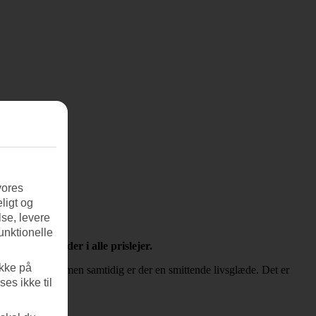
vores
ligt og
se, levere
unktionelle
ingsmuligheder i alle prislejer.
ikke på
å mange måder, men samtidig er der en smittende livsglæde. Det er
es ikke til