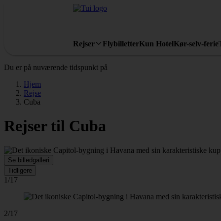
Rejser
Flybilletter
Kun Hotel
Kør-selv-ferie
Du er på nuværende tidspunkt på
Hjem
Rejse
Cuba
Rejser til Cuba
Se billedgalleri
Tidligere
1/17
2/17