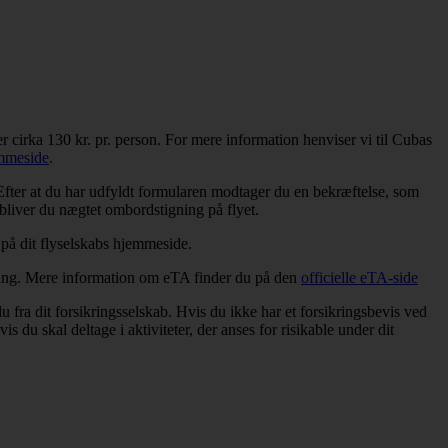
er cirka 130 kr. pr. person. For mere information henviser vi til Cubas
mmeside
.
Efter at du har udfyldt formularen modtager du en bekræftelse, som
 bliver du nægtet ombordstigning på flyet.
 på dit flyselskabs hjemmeside.
ning. Mere information om eTA finder du på den
officielle eTA-side
u fra dit forsikringsselskab. Hvis du ikke har et forsikringsbevis ved
 du skal deltage i aktiviteter, der anses for risikable under dit