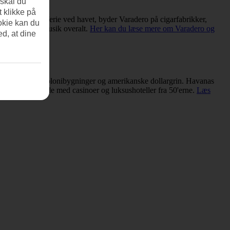
 skal du
t klikke på
dover en skøn ferie ved havet, byder Varadero på cigarfabrikker,
okie kan du
og medrivende musik overalt.
Her kan du læse mere om Varadero og
ed, at dine
rne er fulde af kolonibygninger og amerikanske dollargrin. Havanas
igger side om side med casinoer og luksushoteller fra 50'erne.
Læs