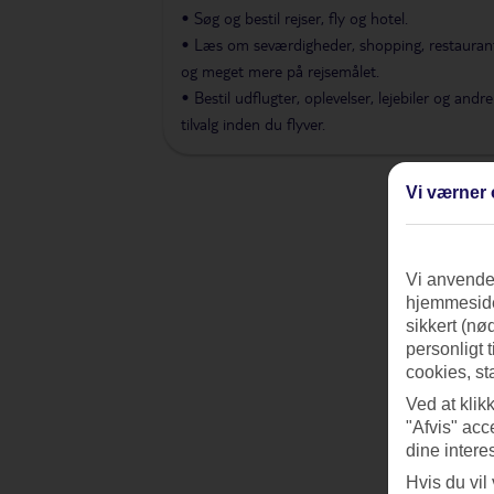
• Søg og bestil rejser, fly og hotel.
• Læs om seværdigheder, shopping, restauran
og meget mere på rejsemålet.
• Bestil udflugter, oplevelser, lejebiler og andre
tilvalg inden du flyver.
Vi værner 
Vi anvender
hjemmeside
sikkert (nø
personligt 
cookies, st
Ved at klik
"Afvis" acc
dine intere
Hvis du vil