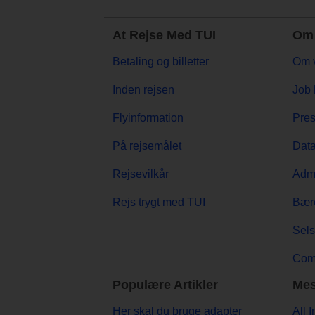
At Rejse Med TUI
Om 
Betaling og billetter
Om 
Inden rejsen
Job 
Flyinformation
Pre
På rejsemålet
Data
Rejsevilkår
Admi
Rejs trygt med TUI
Bær
Sels
Comp
Populære Artikler
Mes
Her skal du bruge adapter
All 