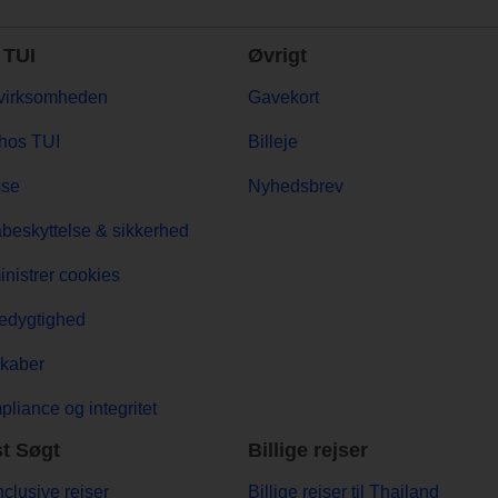
TUI
Øvrigt
virksomheden
Gavekort
hos TUI
Billeje
sse
Nyhedsbrev
beskyttelse & sikkerhed
nistrer cookies
edygtighed
kaber
liance og integritet
t Søgt
Billige rejser
Inclusive rejser
Billige rejser til Thailand