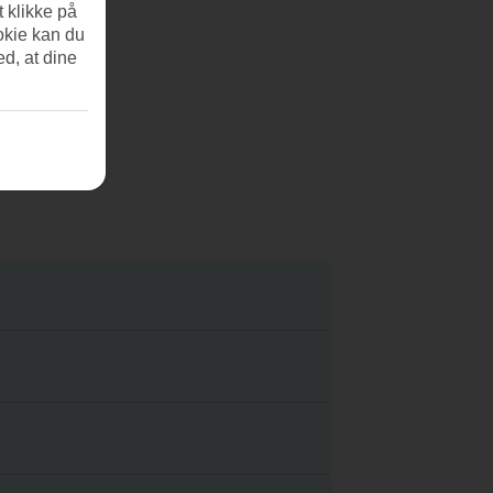
t klikke på
okie kan du
ed, at dine