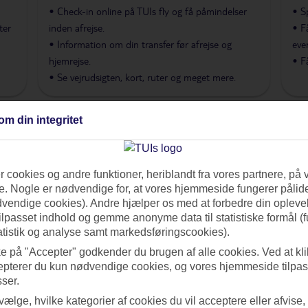
• Check-in online på TUIs fly og få påmindelser
• S
ter
inden afrejse.
• F
• Information om din transfer før afrejse og
eve
hjemrejse.
• F
• Se vejrudsigten, kort, ruter og meget mere.
om din integritet
 cookies og andre funktioner, heriblandt fra vores partnere, på 
. Nogle er nødvendige for, at vores hjemmeside fungerer pålide
dvendige cookies). Andre hjælper os med at forbedre din oplevel
tilpasset indhold og gemme anonyme data til statistiske formål (f
atistik og analyse samt markedsføringscookies).
ke på "Accepter" godkender du brugen af alle cookies. Ved at kl
epterer du kun nødvendige cookies, og vores hjemmeside tilpass
sser.
 vælge, hvilke kategorier af cookies du vil acceptere eller afvise,