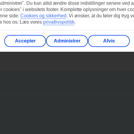
Administrer". Du kan altid ændre disse indstillinger senere ved a
r cookies" i websitets footer. Komplette oplysninger om hver co
nne side:
Cookies og sikkerhed
.
Vi ønsker, at du føler dig tryg v
re hos os: Læs vores
privatlivspolitik
.
Accepter
Administrer
Afvis