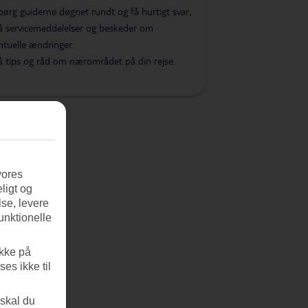
pørg guiderne døgnet rundt og få hurtigt svar,
å servicemeddelelser og beskeder om
ntuelle ændringer.
å tips og råd om nærområdet på din rejse.
vores
ligt og
se, levere
unktionelle
ikke på
es ikke til
 skal du