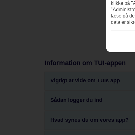
klikke på "
"Administre
læse på de
data er sik
Information om TUI-appen
Vigtigt at vide om TUIs app
Sådan logger du ind
Hvad synes du om vores app?