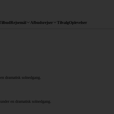
Tilbud
Rejsemål
Afbudsrejser
Tilvalg
Oplevelser