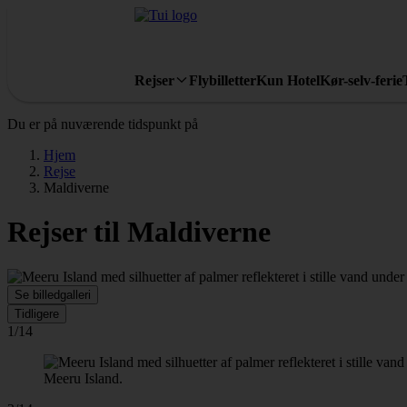
Rejser
Flybilletter
Kun Hotel
Kør-selv-ferie
Du er på nuværende tidspunkt på
Hjem
Rejse
Maldiverne
Rejser til Maldiverne
Se billedgalleri
Tidligere
1/14
Meeru Island.