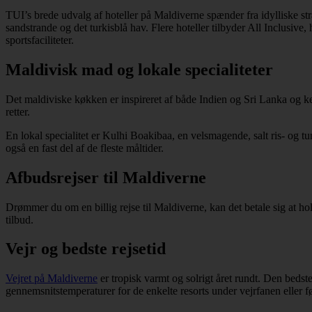
TUI’s brede udvalg af hoteller på Maldiverne spænder fra idylliske str
sandstrande og det turkisblå hav. Flere hoteller tilbyder All Inclusive,
sportsfaciliteter.
Maldivisk mad og lokale specialiteter
Det maldiviske køkken er inspireret af både Indien og Sri Lanka og ken
retter.
En lokal specialitet er Kulhi Boakibaa, en velsmagende, salt ris- og
også en fast del af de fleste måltider.
Afbudsrejser til Maldiverne
Drømmer du om en billig rejse til Maldiverne, kan det betale sig at ho
tilbud.
Vejr og bedste rejsetid
Vejret på Maldiverne
er tropisk varmt og solrigt året rundt. Den bedst
gennemsnitstemperaturer for de enkelte resorts under vejrfanen eller fø