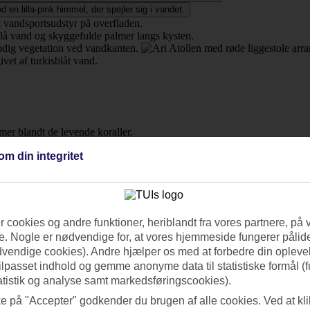
ømmeverden med turkise laguner, svajende kokospalmer og usandsynli
om din integritet
g førsteklasses restauranter. Det er ikke så underligt, at mange væl
 cookies og andre funktioner, heriblandt fra vores partnere, på 
blå dug – og synet er mindst lige så betagende i virkeligheden. Øgrupp
. Nogle er nødvendige for, at vores hjemmeside fungerer pålide
dvendige cookies). Andre hjælper os med at forbedre din oplevel
lade. De beskyttende koralrev skærmer øerne mod bølger og danner lavv
tilpasset indhold og gemme anonyme data til statistiske formål (f
r overfladen kan være op til 60 meter. Det farverige undervandsliv byd
atistik og analyse samt markedsføringscookies).
ke på "Accepter" godkender du brugen af alle cookies. Ved at kl