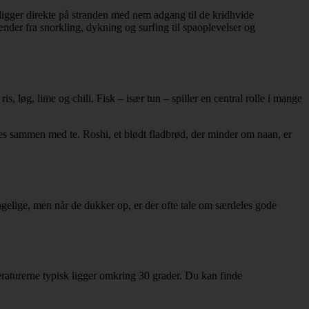
 ligger direkte på stranden med nem adgang til de kridhvide
pænder fra snorkling, dykning og surfing til spaoplevelser og
 løg, lime og chili. Fisk – især tun – spiller en central rolle i mange
res sammen med te. Roshi, et blødt fladbrød, der minder om naan, er
ængelige, men når de dukker op, er der ofte tale om særdeles gode
peraturerne typisk ligger omkring 30 grader. Du kan finde