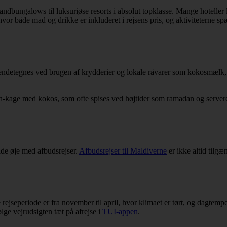
andbungalows til luksuriøse resorts i absolut topklasse. Mange hoteller
 hvor både mad og drikke er inkluderet i rejsens pris, og aktiviteterne s
detegnes ved brugen af krydderier og lokale råvarer som kokosmælk, ris,
 tun-kage med kokos, som ofte spises ved højtider som ramadan og serve
lde øje med afbudsrejser.
Afbudsrejser til Maldiverne
er ikke altid tilg
e rejseperiode er fra november til april, hvor klimaet er tørt, og dagtem
lge vejrudsigten tæt på afrejse i
TUI-appen
.