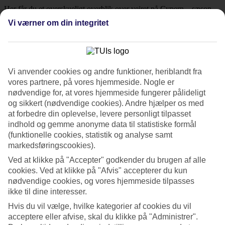
Her får du et overskueligt overblik over vejret på Cypern – sæson
for sæson.
Vi værner om din integritet
Gennemsnitstemperatur – Cypern
Forår – når øen springer ud
Vi anvender cookies og andre funktioner, heriblandt fra
Foråret i marts og april er den tid på året, hvor Cypern virkelig
vores partnere, på vores hjemmeside. Nogle er
vågner til live. Landskabet dækkes af vilde blomster, luften er frisk,
nødvendige for, at vores hjemmeside fungerer pålideligt
og solen begynder for alvor at varme.
og sikkert (nødvendige cookies). Andre hjælper os med
at forbedre din oplevelse, levere personligt tilpasset
Især i maj er vejret på Cypern ideelt for dig, der gerne vil kombinere
indhold og gemme anonyme data til statistiske formål
afslapning og oplevelser. Temperaturerne ligger typisk mellem 18 og
25°C, så det er varmt uden at blive for varmt. Perfekt til vandreture
(funktionelle cookies, statistik og analyse samt
på Akamashalvøen eller rolige dage med kultur og cafébesøg.
markedsføringscookies).
Ved at klikke på "Accepter" godkender du brugen af alle
Allerede i april føles vejret på Cypern som en skøn nordisk sommer
med lange, lyse dage – et oplagt tidspunkt til at udforske historiske
cookies. Ved at klikke på "Afvis" accepterer du kun
ruiner og charmerende byer, før højsæsonen begynder.
nødvendige cookies, og vores hjemmeside tilpasses
ikke til dine interesser.
Sommer – sol, strand og feriestemning
Hvis du vil vælge, hvilke kategorier af cookies du vil
acceptere eller afvise, skal du klikke på "Administrer".
Sommeren på Cypern fra juni til september byder på en klar blå