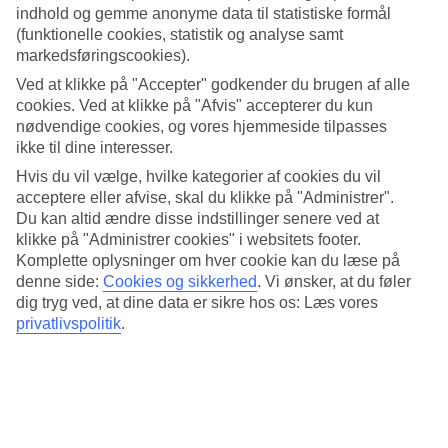
Rejs til de klassiske charterrejsemål som Mallorca, Gran Canaria
indhold og gemme anonyme data til statistiske formål
(funktionelle cookies, statistik og analyse samt
og Ibiza. Alle med samme solsikre klima, herlige naturoplevelser
markedsføringscookies).
og fine strande.
Ved at klikke på "Accepter" godkender du brugen af alle
7.834,-
cookies. Ved at klikke på "Afvis" accepterer du kun
Rejs 2 personer fra
nødvendige cookies, og vores hjemmeside tilpasses
ikke til dine interesser.
Hvis du vil vælge, hvilke kategorier af cookies du vil
acceptere eller afvise, skal du klikke på "Administrer".
Du kan altid ændre disse indstillinger senere ved at
klikke på "Administrer cookies" i websitets footer.
Komplette oplysninger om hver cookie kan du læse på
denne side:
Cookies og sikkerhed
.
Vi ønsker, at du føler
dig tryg ved, at dine data er sikre hos os: Læs vores
privatlivspolitik
.
Grækenland