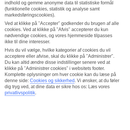
12/29
indhold og gemme anonyme data til statistiske formål
(funktionelle cookies, statistik og analyse samt
markedsføringscookies).
Las Palmas, Gran Canaria
Ved at klikke på "Accepter" godkender du brugen af alle
13/29
cookies. Ved at klikke på "Afvis" accepterer du kun
nødvendige cookies, og vores hjemmeside tilpasses
ikke til dine interesser.
Parc Guell, Barcelona
Hvis du vil vælge, hvilke kategorier af cookies du vil
14/29
acceptere eller afvise, skal du klikke på "Administrer".
Du kan altid ændre disse indstillinger senere ved at
Barcelona
klikke på "Administrer cookies" i websitets footer.
Komplette oplysninger om hver cookie kan du læse på
15/29
denne side:
Cookies og sikkerhed
.
Vi ønsker, at du føler
dig tryg ved, at dine data er sikre hos os: Læs vores
Bilbao
privatlivspolitik
.
16/29
Cala'n Bosch, Menorca
17/29