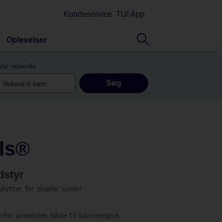
Kundeservice
TUI App
Oplevelser
tal rejsende
Søg
lls®
dstyr
skytter for skader under
erfor anvendes både til barnevogne,