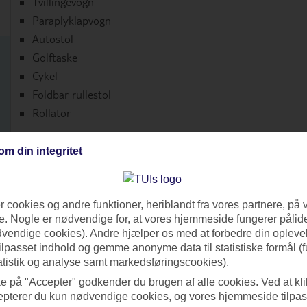
Tvillingevogn
Paraplyklapvogn
Autostol
Golftaske
Cykel
Foldbar rullestol
Rollator
Priser fra 199,-
om din integritet
for første uge
70,- pr. efterfølgende uge
 cookies og andre funktioner, heriblandt fra vores partnere, på 
. Nogle er nødvendige for, at vores hjemmeside fungerer pålide
BESTIL DIN
dvendige cookies). Andre hjælper os med at forbedre din oplevel
AIRSHELL® HER >>
tilpasset indhold og gemme anonyme data til statistiske formål (f
atistik og analyse samt markedsføringscookies).
ke på "Accepter" godkender du brugen af alle cookies. Ved at kl
epterer du kun nødvendige cookies, og vores hjemmeside tilpass