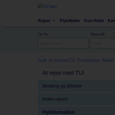
Rejser
Flybilletter
Kun Hotel
Kør
Fly fra
Rejsemål
tui.dk
At rejse med TUI
Flyinformation
Bagage
At rejse med TUI
Betaling og billetter
Inden rejsen
Flyinformation