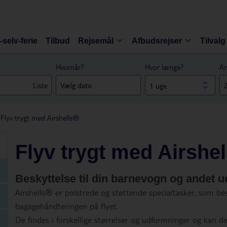
-selv-ferie
Tilbud
Rejsemål
Afbudsrejser
Tilvalg
Hvornår?
Hvor længe?
An
Liste
1 uge
Flyv trygt med Airshells®
Flyv trygt med Airshe
Beskyttelse til din barnevogn og andet u
Airshells® er polstrede og støttende specialtasker, som be
bagagehåndteringen på flyet.
De findes i forskellige størrelser og udformninger og kan d