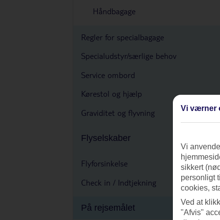
Håndbagage
Regler for specialbagage
Specialudstyr/særlige behov
Service ombord
Kørestol og hjælp
Vi værner 
Graviditet og flyvning
Flyselskaber
Vi anvender
hjemmeside
Flyforsinkelse
sikkert (nø
personligt 
Check in / Indtjekning
cookies, st
Ved at klik
På rejsemålet
"Afvis" acc