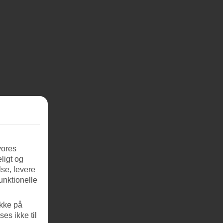
vores
ligt og
se, levere
unktionelle
ikke på
es ikke til