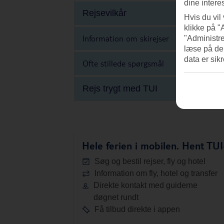
dine intere
Rejsevilkår
Hvis du vil
klikke på "
Information om skirejser
"Administre
læse på de
data er sik
Ofte stillede spørgsmål
Rejs trygt med TUI
Hele ferien i mobilen.
Hent TUI-
Søg og bestil rejser, fly og hotel
Information om fly, hotel og transfer
Direkte kontakt med guiderne
døgnet rundt
Få tilbud direkte i appen