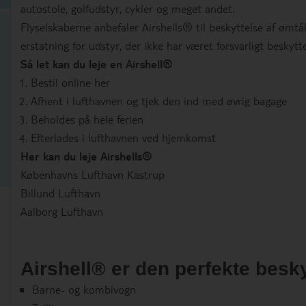
autostole, golfudstyr, cykler og meget andet.
Flyselskaberne anbefaler Airshells® til beskyttelse af ømtål
erstatning for udstyr, der ikke har været forsvarligt beskytte
Så let kan du leje en Airshell®
Bestil online her
Afhent i lufthavnen og tjek den ind med øvrig bagage
Beholdes på hele ferien
Efterlades i lufthavnen ved hjemkomst
Her kan du leje Airshells®
Københavns Lufthavn Kastrup
Billund Lufthavn
Aalborg Lufthavn
Airshell® er den perfekte beskyt
Barne- og kombivogn