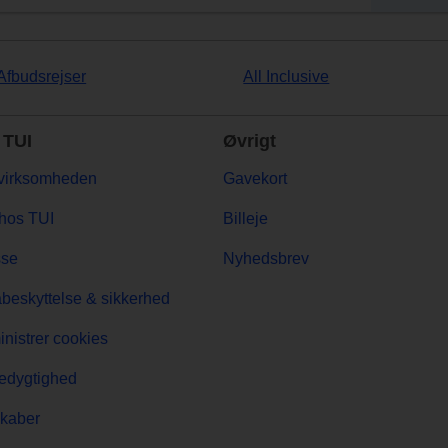
Afbudsrejser
All Inclusive
TUI
Øvrigt
virksomheden
Gavekort
hos TUI
Billeje
sse
Nyhedsbrev
beskyttelse & sikkerhed
nistrer cookies
edygtighed
kaber