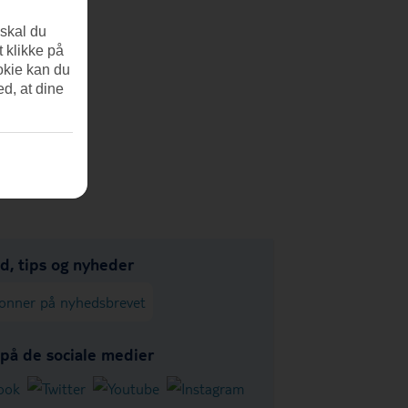
 skal du
t klikke på
okie kan du
ed, at dine
ud, tips og nyheder
onner på nyhedsbrevet
 på de sociale medier