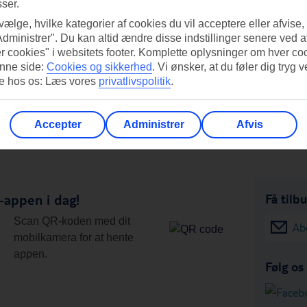
sser.
 vælge, hvilke kategorier af cookies du vil acceptere eller afvise,
Administrer". Du kan altid ændre disse indstillinger senere ved a
r cookies" i websitets footer. Komplette oplysninger om hver co
nne side:
Cookies og sikkerhed
.
Vi ønsker, at du føler dig tryg v
re hos os: Læs vores
privatlivspolitik
.
Accepter
Administrer
Afvis
appen i dag!
Få tilb
Scan QR-koden med dit
Ab
mobilkamera for at hente
appen.
Følg os