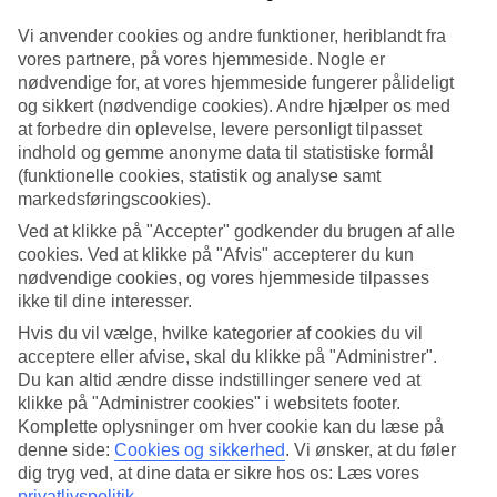
Vi anvender cookies og andre funktioner, heriblandt fra
Søg
vores partnere, på vores hjemmeside. Nogle er
nødvendige for, at vores hjemmeside fungerer pålideligt
og sikkert (nødvendige cookies). Andre hjælper os med
at forbedre din oplevelse, levere personligt tilpasset
Du er på nuværende tidspunkt på
indhold og gemme anonyme data til statistiske formål
Hjem
(funktionelle cookies, statistik og analyse samt
Rejse
markedsføringscookies).
Grækenland
Ved at klikke på "Accepter" godkender du brugen af alle
Afbudsrejser
cookies. Ved at klikke på "Afvis" accepterer du kun
Afbudsrejser til Grækenland
nødvendige cookies, og vores hjemmeside tilpasses
ikke til dine interesser.
Hvis du vil vælge, hvilke kategorier af cookies du vil
Her finder du vores afbudsrejser og last minute rejser til
acceptere eller afvise, skal du klikke på "Administrer".
Grækenland. Vi har samlet alle rejserne her, så du kan få et overblik
over de afbudsrejser, der er aktuelle for Grækenland. På nogle af
Du kan altid ændre disse indstillinger senere ved at
vores afbudsrejser indgår
All Inclusive
i prisen, men det kan ofte
klikke på "Administrer cookies" i websitets footer.
tilkøbes til mange af hotellerne, hvis du ønsker det.
Komplette oplysninger om hver cookie kan du læse på
denne side:
Cookies og sikkerhed
.
Vi ønsker, at du føler
Hoteltips
dig tryg ved, at dine data er sikre hos os: Læs vores
privatlivspolitik
.