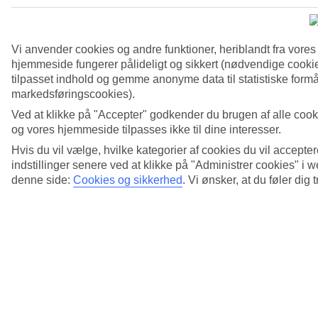
18/26
Vi anvender cookies og andre funktioner, heriblandt fra vore
hjemmeside fungerer pålideligt og sikkert (nødvendige cookie
tilpasset indhold og gemme anonyme data til statistiske formål
19/26
markedsføringscookies).
Ved at klikke på "Accepter" godkender du brugen af alle cook
og vores hjemmeside tilpasses ikke til dine interesser.
Hvis du vil vælge, hvilke kategorier af cookies du vil accepter
20/26
indstillinger senere ved at klikke på "Administrer cookies" i
denne side:
Cookies og sikkerhed
.
Vi ønsker, at du føler dig 
21/26