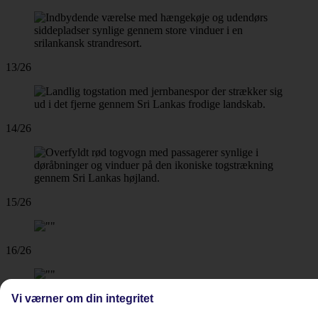
13/26
14/26
15/26
16/26
17/26
Vi værner om din integritet