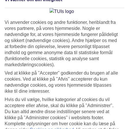
ramt af sygdom -
herunder også COVID-19
- eller kommer
ud for en ulykke, og du kan få erstatning, hvis du mister din
bagage samt få dækket din selvrisiko ved leje af bil. Vi
Vi anvender cookies og andre funktioner, heriblandt fra
tilbyder forskellige muligheder for forsikringer, så du kan
vores partnere, på vores hjemmeside. Nogle er
nødvendige for, at vores hjemmeside fungerer pålideligt
finde den helt rigtige til dig og dine medrejsende.
og sikkert (nødvendige cookies). Andre hjælper os med
at forbedre din oplevelse, levere personligt tilpasset
Vælg mellem en
akutmedicinsk rejseforsikring
(betegnes
indhold og gemme anonyme data til statistiske formål
(funktionelle cookies, statistik og analyse samt
som standard) eller
rejseforsikring udvidet
og få dækket alle
markedsføringscookies).
dine forsikringsbehov, bl. a.:
Ved at klikke på "Accepter" godkender du brugen af alle
cookies. Ved at klikke på "Afvis" accepterer du kun
Akutmedicinsk rejseforsikring:
nødvendige cookies, og vores hjemmeside tilpasses
Ubegrænset dækning ved sygdom, hjemsendelse og
ikke til dine interesser.
tilkaldelse af pårørende
Hvis du vil vælge, hvilke kategorier af cookies du vil
acceptere eller afvise, skal du klikke på "Administrer".
Du kan altid ændre disse indstillinger senere ved at
Rejseforsikring udvidet:
klikke på "Administrer cookies" i websitets footer.
Ubegrænset dækning ved sygdom, hjemsendelse og
Komplette oplysninger om hver cookie kan du læse på