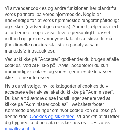
Vi anvender cookies og andre funktioner, heriblandt fra
vores partnere, på vores hjemmeside. Nogle er
Et gavekort til en rejse er en rigtig fin gave, som alle sætter
nødvendige for, at vores hjemmeside fungerer pålideligt
pris på. Vores rejsegavekort gælder som betaling for rejser
og sikkert (nødvendige cookies). Andre hjælper os med
bestilt på tui.dk. Herunder kan du læse mere om, hvordan
at forbedre din oplevelse, levere personligt tilpasset
gavekort fungerer og se ofte stillede spørgsmål og svar.
indhold og gemme anonyme data til statistiske formål
(funktionelle cookies, statistik og analyse samt
markedsføringscookies).
Ved at klikke på "Accepter" godkender du brugen af alle
Hvilken slags rejsegavekort vil
cookies. Ved at klikke på "Afvis" accepterer du kun
du give?
nødvendige cookies, og vores hjemmeside tilpasses
ikke til dine interesser.
Hvis du vil vælge, hvilke kategorier af cookies du vil
acceptere eller afvise, skal du klikke på "Administrer".
Du kan altid ændre disse indstillinger senere ved at
klikke på "Administrer cookies" i websitets footer.
Komplette oplysninger om hver cookie kan du læse på
denne side:
Cookies og sikkerhed
.
Vi ønsker, at du føler
dig tryg ved, at dine data er sikre hos os: Læs vores
privatlivspolitik
.