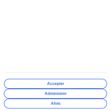
Nulstil
Færdig
Afrejsedato
Ma
Ti
On
To
Fr
Lø
Sø
Hvor fleksibel er din afrejsedato?
Kun valgt dato
+/- 3 Dage
+/- 7 Dage
+/- 14 Dage
Nulstil
Færdig
Antal rejsende
Antal værelser
Vælg for mig
Accepter
Voksne
2
Administrer
Børn (0-17)
0
Afvis
Nulstil
Færdig