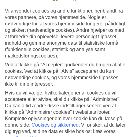
Søg
Vi anvender cookies og andre funktioner, heriblandt fra
vores partnere, på vores hjemmeside. Nogle er
nødvendige for, at vores hjemmeside fungerer pålideligt
og sikkert (nødvendige cookies). Andre hjælper os med
at forbedre din oplevelse, levere personligt tilpasset
Du er på nuværende tidspunkt på
indhold og gemme anonyme data til statistiske formål
Hjem
(funktionelle cookies, statistik og analyse samt
Rejse
markedsføringscookies).
Italien
Afbudsrejser
Ved at klikke på "Accepter" godkender du brugen af alle
cookies. Ved at klikke på "Afvis" accepterer du kun
Afbudsrejser til Italien
nødvendige cookies, og vores hjemmeside tilpasses
ikke til dine interesser.
Hvis du vil vælge, hvilke kategorier af cookies du vil
Her finder du vores afbudsrejser og last minute
rejser til Italien
. Vi
har samlet alle rejserne her, så du kan få et overblik over de
acceptere eller afvise, skal du klikke på "Administrer".
afbudsrejser, der er aktuelle for Italien. På nogle af vores
Du kan altid ændre disse indstillinger senere ved at
afbudsrejser indgår
All Inclusive
i prisen, men det kan ofte tilkøbes
klikke på "Administrer cookies" i websitets footer.
til mange af hotellerne, hvis du ønsker det.
Komplette oplysninger om hver cookie kan du læse på
denne side:
Cookies og sikkerhed
.
Vi ønsker, at du føler
Hoteltips
dig tryg ved, at dine data er sikre hos os: Læs vores