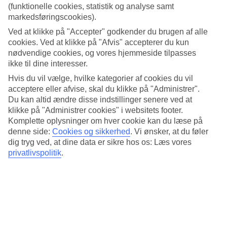
På
Udenrigsministeriets hjemmeside
kan du holde dig
(funktionelle cookies, statistik og analyse samt
markedsføringscookies).
opdateret med situationen og forholdene i verden omkring
Ved at klikke på "Accepter" godkender du brugen af alle
dig.
cookies. Ved at klikke på "Afvis" accepterer du kun
Er du interesseret i at få mere information om et
nødvendige cookies, og vores hjemmeside tilpasses
pågældende land, kan du også vælge at kontakte landets
ikke til dine interesser.
ambassade i Danmark.
Se udenlandske ambassader i
Hvis du vil vælge, hvilke kategorier af cookies du vil
Danmark her
.
acceptere eller afvise, skal du klikke på "Administrer".
Du kan altid ændre disse indstillinger senere ved at
klikke på "Administrer cookies" i websitets footer.
Komplette oplysninger om hver cookie kan du læse på
denne side:
Cookies og sikkerhed
.
Vi ønsker, at du føler
dig tryg ved, at dine data er sikre hos os: Læs vores
Hele ferien i mobilen.
privatlivspolitik
.
Hent TUI-appen i dag!
Søg og bestil rejser, fly og hotel
Information om fly, hotel og transfer
Direkte kontakt med guiderne døgnet rundt
Få tilbud direkte i appen