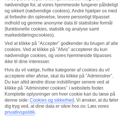
kan måltiderne serveres enklere og ved alternative løsninger,
nødvendige for, at vores hjemmeside fungerer pålideligt
og sikkert (nødvendige cookies). Andre hjælper os med
grundet manglende tilslutning.
at forbedre din oplevelse, levere personligt tilpasset
indhold og gemme anonyme data til statistiske formål
Beskrevne aktiviteter som f.eks. vandsport er ikke altid i gang
(funktionelle cookies, statistik og analyse samt
markedsføringscookies).
i begyndelsen af en sæson, og kan også være stoppet inden
alle hoteller er lukkede.
Ved at klikke på "Accepter" godkender du brugen af alle
cookies. Ved at klikke på "Afvis" accepterer du kun
nødvendige cookies, og vores hjemmeside tilpasses
I lavsæsonen udfører hotellerne nogle gange mindre
ikke til dine interesser.
renoveringer.
Hvis du vil vælge, hvilke kategorier af cookies du vil
acceptere eller afvise, skal du klikke på "Administrer".
Du kan altid ændre disse indstillinger senere ved at
Rejser du til lande omkring, eller øer, i Middelhavet varer
klikke på "Administrer cookies" i websitets footer.
lavsæsonen som regel frem til begyndelsen af juni, og starter
Komplette oplysninger om hver cookie kan du læse på
igen i midten eller slutningen af september. Det kan variere
denne side:
Cookies og sikkerhed
.
Vi ønsker, at du føler
fra rejsemål til rejsemål.
dig tryg ved, at dine data er sikre hos os: Læs vores
privatlivspolitik
.
Højsæson
I højsæsonen fungerer alt normalt på rejsemålet, og selv