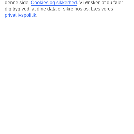
denne side:
Cookies og sikkerhed
.
Vi ønsker, at du føler
13/22
dig tryg ved, at dine data er sikre hos os: Læs vores
privatlivspolitik
.
Playa del Carmen.
14/22
Isla Mujeres
15/22
16/22
Ceviche
17/22