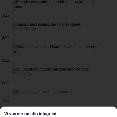
Tulum
3/22
Isla de Holbox
4/22
5/22
Chichen Itza.
6/22
7/22
Vi værner om din integritet