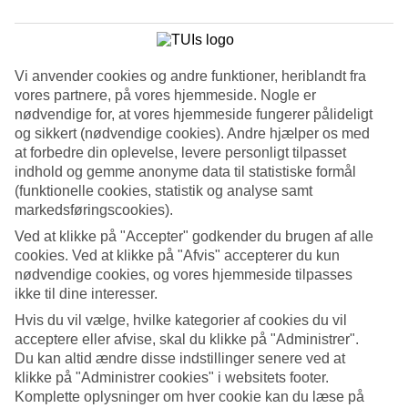
8/22
Vi anvender cookies og andre funktioner, heriblandt fra
9/22
vores partnere, på vores hjemmeside. Nogle er
nødvendige for, at vores hjemmeside fungerer pålideligt
og sikkert (nødvendige cookies). Andre hjælper os med
Tulum
at forbedre din oplevelse, levere personligt tilpasset
indhold og gemme anonyme data til statistiske formål
10/22
(funktionelle cookies, statistik og analyse samt
markedsføringscookies).
Ved at klikke på "Accepter" godkender du brugen af alle
11/22
cookies. Ved at klikke på "Afvis" accepterer du kun
nødvendige cookies, og vores hjemmeside tilpasses
ikke til dine interesser.
El Cuyo
Hvis du vil vælge, hvilke kategorier af cookies du vil
acceptere eller afvise, skal du klikke på "Administrer".
12/22
Du kan altid ændre disse indstillinger senere ved at
klikke på "Administrer cookies" i websitets footer.
Komplette oplysninger om hver cookie kan du læse på