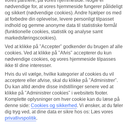
vores partnere, på vores hjemmeside. Nogle er
nødvendige for, at vores hjemmeside fungerer pålideligt
og sikkert (nødvendige cookies). Andre hjælper os med
at forbedre din oplevelse, levere personligt tilpasset
indhold og gemme anonyme data til statistiske formål
7/13
(funktionelle cookies, statistik og analyse samt
markedsføringscookies).
Ved at klikke på "Accepter" godkender du brugen af alle
cookies. Ved at klikke på "Afvis" accepterer du kun
8/13
nødvendige cookies, og vores hjemmeside tilpasses
ikke til dine interesser.
Hvis du vil vælge, hvilke kategorier af cookies du vil
acceptere eller afvise, skal du klikke på "Administrer".
9/13
Du kan altid ændre disse indstillinger senere ved at
klikke på "Administrer cookies" i websitets footer.
Komplette oplysninger om hver cookie kan du læse på
denne side:
Cookies og sikkerhed
.
Vi ønsker, at du føler
10/13
dig tryg ved, at dine data er sikre hos os: Læs vores
privatlivspolitik
.
11/13