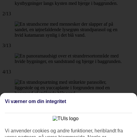
2/13
3/13
4/13
Vi værner om din integritet
5/13
Vi anvender cookies og andre funktioner, heriblandt fra
6/13