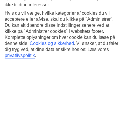
ikke til dine interesser.
Hvis du vil vælge, hvilke kategorier af cookies du vil
acceptere eller afvise, skal du klikke på "Administrer".
Du kan altid ændre disse indstillinger senere ved at
klikke på "Administrer cookies" i websitets footer.
Komplette oplysninger om hver cookie kan du læse på
denne side:
Cookies og sikkerhed
.
Vi ønsker, at du føler
dig tryg ved, at dine data er sikre hos os: Læs vores
privatlivspolitik
.
Flere golfbaner med havudsigt
Fiskerestauranter
20 minutter til Playa de las Américas
Læs mere om rejsemålet
Populære hoteller – Golf del Sur