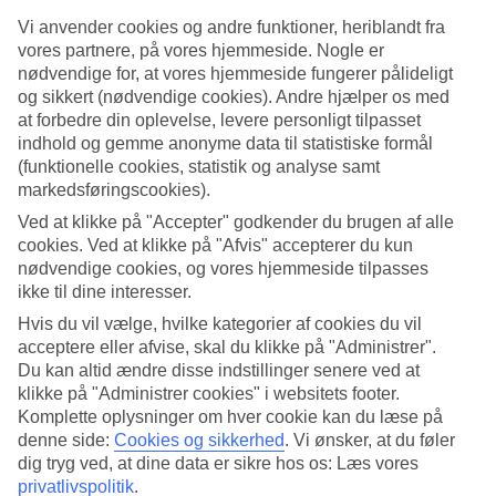
6/20
Vi anvender cookies og andre funktioner, heriblandt fra
vores partnere, på vores hjemmeside. Nogle er
nødvendige for, at vores hjemmeside fungerer pålideligt
og sikkert (nødvendige cookies). Andre hjælper os med
at forbedre din oplevelse, levere personligt tilpasset
7/20
indhold og gemme anonyme data til statistiske formål
(funktionelle cookies, statistik og analyse samt
markedsføringscookies).
Ved at klikke på "Accepter" godkender du brugen af alle
8/20
cookies. Ved at klikke på "Afvis" accepterer du kun
nødvendige cookies, og vores hjemmeside tilpasses
ikke til dine interesser.
Hvis du vil vælge, hvilke kategorier af cookies du vil
9/20
acceptere eller afvise, skal du klikke på "Administrer".
Du kan altid ændre disse indstillinger senere ved at
klikke på "Administrer cookies" i websitets footer.
10/20
Komplette oplysninger om hver cookie kan du læse på
denne side:
Cookies og sikkerhed
.
Vi ønsker, at du føler
dig tryg ved, at dine data er sikre hos os: Læs vores
privatlivspolitik
.