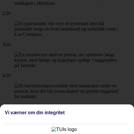
2/20
3/20
4/20
5/20
Vi værner om din integritet