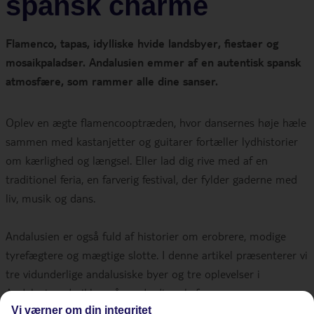
spansk charme
Flamenco, tapas, idylliske hvide landsbyer, fiestaer og
mosaikpaladser. Andalusien emmer af en autentisk spansk
atmosfære, som rammer alle dine sanser.
Oplev en ægte flamencooptræden, hvor dansernes høje hæle
sammen med kastanjetter og guitarer fortæller lydhistorier
om kærlighed og længsel. Eller lad dig rive med af en
traditionel feria, en farverig festival, der fylder gaderne med
liv, musik og dans.
Andalusien er også fuld af historier om erobrere, modige
tyrefægtere og mægtige slotte. I denne artikel præsenterer vi
tre vidunderlige andalusiske byer og tre oplevelser i
Andalusien, du ikke må snyde dig selv for.
Vi værner om din integritet