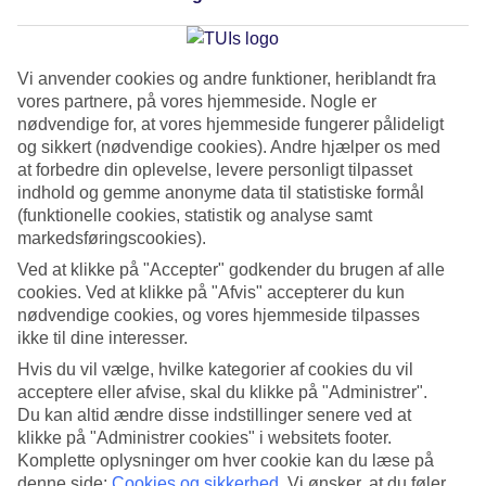
Sevilla - Andalusiens
Vi anvender cookies og andre funktioner, heriblandt fra
vidunderlige hovedstad
vores partnere, på vores hjemmeside. Nogle er
nødvendige for, at vores hjemmeside fungerer pålideligt
og sikkert (nødvendige cookies). Andre hjælper os med
Sevilla
er Andalusiens hovedstad og regionens kulturelle
at forbedre din oplevelse, levere personligt tilpasset
centrum. Byen bliver ofte kaldt for en af Spaniens smukkeste
indhold og gemme anonyme data til statistiske formål
byer, fordi den byder på både store historiske seværdigheder,
(funktionelle cookies, statistik og analyse samt
markedsføringscookies).
fascinerende kulturelle begivenheder, stemningsfulde
Ved at klikke på "Accepter" godkender du brugen af alle
småveje og palmeomkransede torve. Det storslåede
Alcázar
cookies. Ved at klikke på "Afvis" accepterer du kun
Slot
tårner sig op over byen og minder alle besøgende om
nødvendige cookies, og vores hjemmeside tilpasses
fortidens herlighed og pragt.
ikke til dine interesser.
Hvis du vil vælge, hvilke kategorier af cookies du vil
Besøg Sevillas mest berømte plads, Plaza de España, og lad
acceptere eller afvise, skal du klikke på "Administrer".
Du kan altid ændre disse indstillinger senere ved at
dig betage af de smukke mosaikfresker, der dekorerer
klikke på "Administrer cookies" i websitets footer.
pladsen og gnistrer under solens stråler. Om aftenen kan du
Komplette oplysninger om hver cookie kan du læse på
læne dig tilbage og nyde lækre tapasretter i en af ​​byens
denne side:
Cookies og sikkerhed
.
Vi ønsker, at du føler