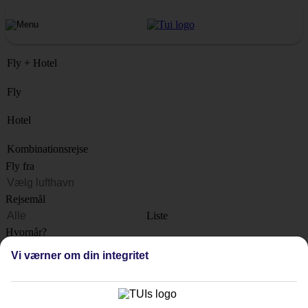
Fly + Hotel
Fly
Hotel
Kombinationsrejse
Fly fra
Rejsemål
Liste
Hvornår?
Vi værner om din integritet
Hvor længe?
1 uge
Antal rejsende