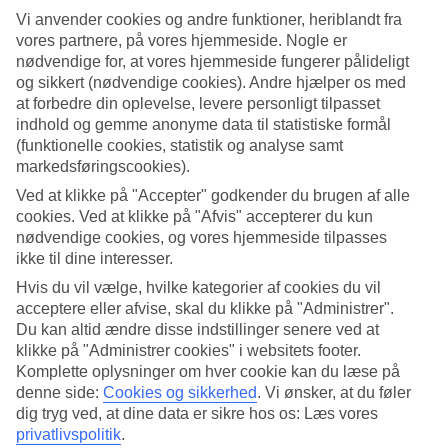
Vi anvender cookies og andre funktioner, heriblandt fra
Søg
vores partnere, på vores hjemmeside. Nogle er
nødvendige for, at vores hjemmeside fungerer pålideligt
og sikkert (nødvendige cookies). Andre hjælper os med
at forbedre din oplevelse, levere personligt tilpasset
Du er på nuværende tidspunkt på
indhold og gemme anonyme data til statistiske formål
(funktionelle cookies, statistik og analyse samt
Hjem
markedsføringscookies).
Rejse
Spanien
Ved at klikke på "Accepter" godkender du brugen af alle
Hoteller
cookies. Ved at klikke på "Afvis" accepterer du kun
nødvendige cookies, og vores hjemmeside tilpasses
Hoteller i Spanien
ikke til dine interesser.
Hvis du vil vælge, hvilke kategorier af cookies du vil
Her finder du hele vores udvalg af hoteller på
rejser til Spanien
. Vi
acceptere eller afvise, skal du klikke på "Administrer".
har valgt de bedste hoteller, som Spanien har at tilbyde for at sikre
Du kan altid ændre disse indstillinger senere ved at
dig den bedst mulige ferie. Uanset om du rejser selv, med familien,
klikke på "Administrer cookies" i websitets footer.
som par eller i en gruppe, kan du være sikker på at finde et hotel,
Komplette oplysninger om hver cookie kan du læse på
som passer til dig. Brug et øjeblik, lad dig inspirere og find dit
denne side:
Cookies og sikkerhed
.
Vi ønsker, at du føler
drømmehotel.
dig tryg ved, at dine data er sikre hos os: Læs vores
Hoteltips
privatlivspolitik
.