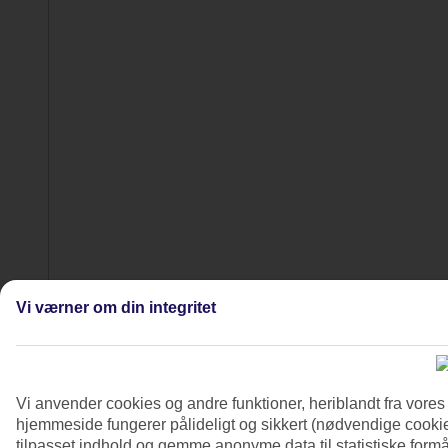
Vi værner om din integritet
Vi anvender cookies og andre funktioner, heriblandt fra vore
5/7
hjemmeside fungerer pålideligt og sikkert (nødvendige cookie
tilpasset indhold og gemme anonyme data til statistiske formål