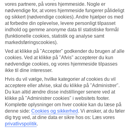
vores partnere, på vores hjemmeside. Nogle er
7/14
nødvendige for, at vores hjemmeside fungerer pålideligt
og sikkert (nødvendige cookies). Andre hjælper os med
at forbedre din oplevelse, levere personligt tilpasset
indhold og gemme anonyme data til statistiske formål
(funktionelle cookies, statistik og analyse samt
8/14
markedsføringscookies).
Ved at klikke på "Accepter" godkender du brugen af alle
cookies. Ved at klikke på "Afvis" accepterer du kun
nødvendige cookies, og vores hjemmeside tilpasses
9/14
ikke til dine interesser.
Hvis du vil vælge, hvilke kategorier af cookies du vil
acceptere eller afvise, skal du klikke på "Administrer".
10/14
Du kan altid ændre disse indstillinger senere ved at
klikke på "Administrer cookies" i websitets footer.
Komplette oplysninger om hver cookie kan du læse på
denne side:
Cookies og sikkerhed
.
Vi ønsker, at du føler
dig tryg ved, at dine data er sikre hos os: Læs vores
11/14
privatlivspolitik
.