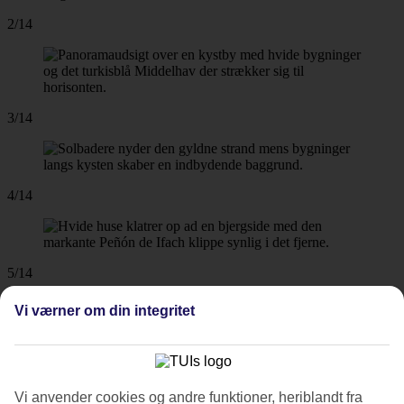
2/14
3/14
4/14
5/14
Vi værner om din integritet
6/14
Vi anvender cookies og andre funktioner, heriblandt fra