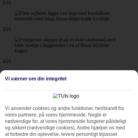
2/25
3/25
4/25
Vi værner om din integritet
5/25
Vi anvender cookies og andre funktioner, heriblandt fra
6/25
vores partnere, på vores hjemmeside. Nogle er
nødvendige for, at vores hjemmeside fungerer pålideligt
og sikkert (nødvendige cookies). Andre hjælper os med
at forbedre din oplevelse, levere personligt tilpasset