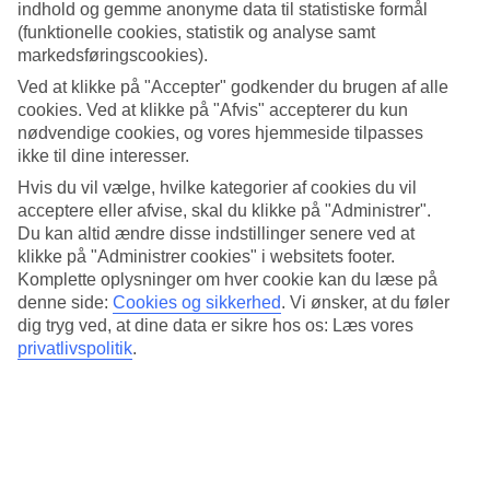
indhold og gemme anonyme data til statistiske formål
7/25
(funktionelle cookies, statistik og analyse samt
markedsføringscookies).
Ved at klikke på "Accepter" godkender du brugen af alle
cookies. Ved at klikke på "Afvis" accepterer du kun
nødvendige cookies, og vores hjemmeside tilpasses
8/25
ikke til dine interesser.
Hvis du vil vælge, hvilke kategorier af cookies du vil
acceptere eller afvise, skal du klikke på "Administrer".
Du kan altid ændre disse indstillinger senere ved at
9/25
klikke på "Administrer cookies" i websitets footer.
Komplette oplysninger om hver cookie kan du læse på
denne side:
Cookies og sikkerhed
.
Vi ønsker, at du føler
dig tryg ved, at dine data er sikre hos os: Læs vores
privatlivspolitik
.
10/25
11/25