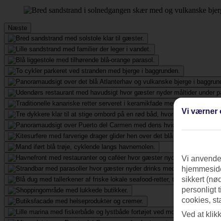
Næste
Vi værner 
Vi anvender
hjemmeside
sikkert (nø
personligt 
cookies, st
Ved at klik