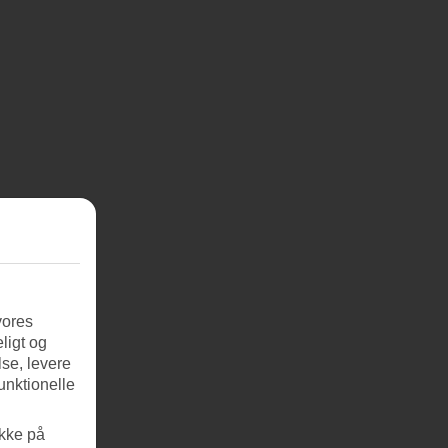
vores
ligt og
se, levere
unktionelle
ikke på