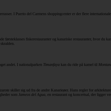
rasser. I Puerto del Carmens shoppingcenter er der flere international
e førsteklasses fiskerestauranter og kanariske restauranter, hvor du ka
 skralden.
oget andet. I nationalparken
Timanfaya
kan du ride på kamel til
Montana
ote skiller sig ud fra de andre Kanarieøer. Hans regler for arkitekturen 
digheder som
Jameos del Agua
, en restaurant og koncertsal, der ligger v