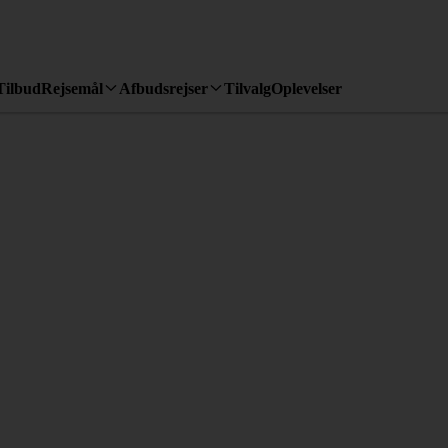
Tilbud
Rejsemål
Afbudsrejser
Tilvalg
Oplevelser