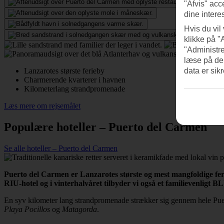
"Afvis" acc
dine intere
Hvis du vil
klikke på "
"Administre
læse på de
Lanzarotes største ferieby
data er sik
Charmerende kvarterer i havnen
Kilometerlang strandpromenade
Læs mere om rejsemålet
Populære hoteller – Puerto del Carmen
Se alle hoteller – Puerto del Carmen
Puerto del Carmen er Lanzarotes største og mest mangfoldige feri
RIU-hotel og i vinterhalvåret tilbyder vi også et familievenligt 
En syv kilometer lang strandpromenade strækker sig gennem hele Puer
Playa Pocillos
og
Matagorda
.