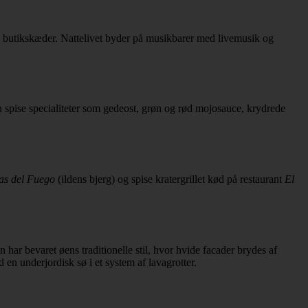
e butikskæder. Nattelivet byder på musikbarer med livemusik og
n spise specialiteter som gedeost, grøn og rød mojosauce, krydrede
s del Fuego
(ildens bjerg) og spise kratergrillet kød på restaurant
El
har bevaret øens traditionelle stil, hvor hvide facader brydes af
ed en underjordisk sø i et system af lavagrotter.