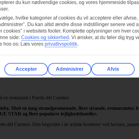
epterer du kun nødvendige cookies, og vores hjemmeside tilpass
sser.
 vælge, hvilke kategorier af cookies du vil acceptere eller afvise,
Administrer". Du kan altid ændre disse indstillinger senere ved a
r cookies" i websitets footer. Komplette oplysninger om hver co
nne side:
Cookies og sikkerhed
.
Vi ønsker, at du føler dig tryg v
re hos os: Læs vores
privatlivspolitik
.
Accepter
Administrer
Afvis
eby. Med en lang strandpromenade, flere strande, restauranter, ba
BLUE STAR og flere populære lejlighedshoteller.
to del Carmen. Den begynder i de ældste kvarterer ved havnen, passer