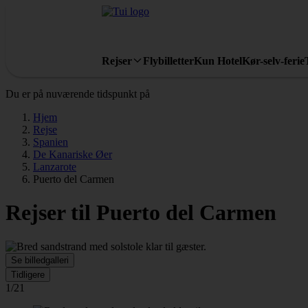
Rejser
Flybilletter
Kun Hotel
Kør-selv-ferie
Du er på nuværende tidspunkt på
Hjem
Rejse
Spanien
De Kanariske Øer
Lanzarote
Puerto del Carmen
Rejser til Puerto del Carmen
Se billedgalleri
Tidligere
1/21