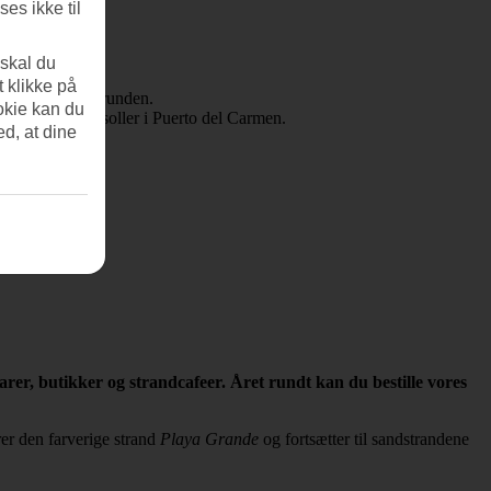
es ikke til
 skal du
t klikke på
okie kan du
ed, at dine
rer, butikker og strandcafeer. Året rundt kan du bestille vores
er den farverige strand
Playa Grande
og fortsætter til sandstrandene