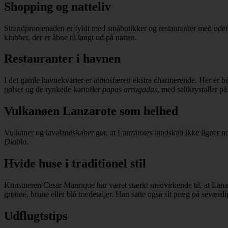
Shopping og natteliv
Strandpromenaden er fyldt med småbutikker og restauranter med udeter
klubber, der er åbne til langt ud på natten.
Restauranter i havnen
I det gamle havnekvarter er atmosfæren ekstra charmerende. Her er båd
pølser og de rynkede kartofler
papas arrugadas
, med saltkrystaller på
Vulkanøen Lanzarote som helhed
Vulkaner og lavalandskaber gør, at Lanzarotes landskab ikke ligner n
Diablo
.
Hvide huse i traditionel stil
Kunstneren Cesar Manrique har været stærkt medvirkende til, at Lanazar
grønne, brune eller blå trædetaljer. Han satte også sit præg på sevær
Udflugtstips