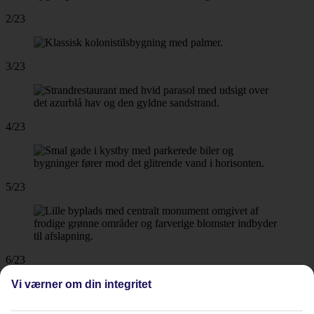
2/23
3/23
4/23
5/23
6/23
Vi værner om din integritet
7/23