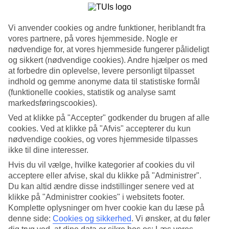
Vi anvender cookies og andre funktioner, heriblandt fra
8/23
vores partnere, på vores hjemmeside. Nogle er
nødvendige for, at vores hjemmeside fungerer pålideligt
og sikkert (nødvendige cookies). Andre hjælper os med
9/23
at forbedre din oplevelse, levere personligt tilpasset
indhold og gemme anonyme data til statistiske formål
(funktionelle cookies, statistik og analyse samt
10/23
markedsføringscookies).
Ved at klikke på "Accepter" godkender du brugen af alle
cookies. Ved at klikke på "Afvis" accepterer du kun
nødvendige cookies, og vores hjemmeside tilpasses
11/23
ikke til dine interesser.
Hvis du vil vælge, hvilke kategorier af cookies du vil
acceptere eller afvise, skal du klikke på "Administrer".
Du kan altid ændre disse indstillinger senere ved at
12/23
klikke på "Administrer cookies" i websitets footer.
Komplette oplysninger om hver cookie kan du læse på
denne side:
Cookies og sikkerhed
.
Vi ønsker, at du føler