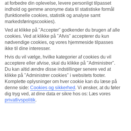
at forbedre din oplevelse, levere personligt tilpasset
Du kan vælge mellem hotellets pool eller det turkisblå vand, der
omkranser øens hvide strande. Fra poolen er der udsigt over havet
indhold og gemme anonyme data til statistiske formål
og der er solsenge du kan slappe af i. Hvis du bliver tørstig, kan du
(funktionelle cookies, statistik og analyse samt
svømme hen til poolbaren og bestille noget koldt at drikke. Til de
markedsføringscookies).
yngre gæster er der en børnepool. Efter en dag på stranden, kan det
være perfekt med en massagebehandling i hotellets spa.
Ved at klikke på "Accepter" godkender du brugen af alle
cookies. Ved at klikke på "Afvis" accepterer du kun
Gym, paddlesurfing og snorkling
nødvendige cookies, og vores hjemmeside tilpasses
ikke til dine interesser.
Foruden at besøge hotellets gym, kan du prøve paddlesurfing
Hvis du vil vælge, hvilke kategorier af cookies du vil
(SUP), låne snorkeludstyr og ro i kajak. Der er aktivitetsprogram for
alle aldre i dag- og aftentimerne. Børnene kan også more sig i den
acceptere eller afvise, skal du klikke på "Administrer".
internationale børneklub. Om aftenen arrangeres shows og
Du kan altid ændre disse indstillinger senere ved at
livemusik.
klikke på "Administrer cookies" i websitets footer.
Komplette oplysninger om hver cookie kan du læse på
All Inclusive døgnet rundt
denne side:
Cookies og sikkerhed
.
Vi ønsker, at du føler
dig tryg ved, at dine data er sikre hos os: Læs vores
På Riu Atoll behøver du aldrig at være sulten, der er noget at spise
privatlivspolitik
.
og drikke hele døgnet. Udover buffetrestauranten, der har
temaaftener tre gange om ugen, er der også to à la carte-restauranter,
en der serverer grillretter og en med italienske retter. Sidst på
eftermiddagen kan du læne dig tilbage i loungebaren
Boduberu
for
at nyde solnedgangen.