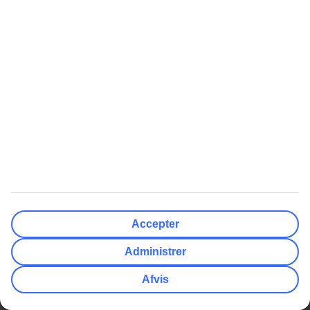
Anonym
Visa fler kundomdömen
Hele ferien i mobilen.
Hent TUI-appen i dag!
Søg og bestil rejser, fly og hotel
Information om fly, hotel og transfer
Direkte kontakt med guiderne døgnet rundt
Få tilbud direkte i appen
Hent TUI-appen her
Læs mere om TUI-appen her
Accepter
Få tilbud, tips og nyheder
Administrer
Abonner på nyhedsbrevet
Afvis
Følg os på de sociale medier