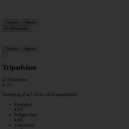
Tidligere
Næste
Se billedgalleri
Tidligere
Næste
Tripadvisor
4.7/5
Vurdering af
4.7 / 5
fra
1824 anmeldelser
Renlighed
4.9/5
Beliggenhed
4.8/5
Værelserne