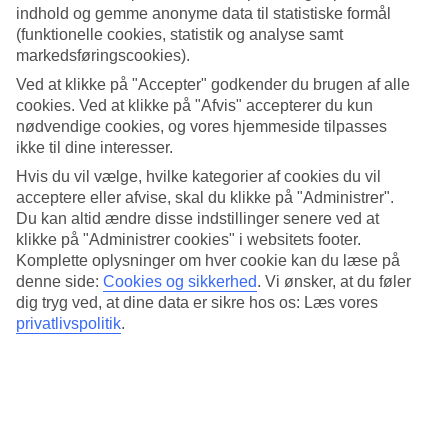
indhold og gemme anonyme data til statistiske formål
Naturen er mest betagende i begyndelsen af året og om
(funktionelle cookies, statistik og analyse samt
foråret.
markedsføringscookies).
Ved at klikke på "Accepter" godkender du brugen af alle
Vil du vide mere om Teide? Læs vores artikel om
vandring på
cookies. Ved at klikke på "Afvis" accepterer du kun
nødvendige cookies, og vores hjemmeside tilpasses
Teide
her.
ikke til dine interesser.
Hvis du vil vælge, hvilke kategorier af cookies du vil
acceptere eller afvise, skal du klikke på "Administrer".
Du kan altid ændre disse indstillinger senere ved at
klikke på "Administrer cookies" i websitets footer.
Komplette oplysninger om hver cookie kan du læse på
denne side:
Cookies og sikkerhed
.
Vi ønsker, at du føler
dig tryg ved, at dine data er sikre hos os: Læs vores
privatlivspolitik
.
Den majestætiske Teide-vulkan er Tenerifes mest populære