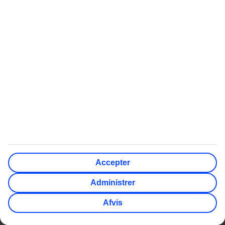
Administrer cookies
Rejs trygt med TUI
Bæredygtighed
Selskaber
Compliance og integritet
Øvrigt
Kundeservice
Gavekort
Ofte stillede spørgsmål
Billeje
TUI-app
Nyhedsbrev
Compliance og Integritet
Accepter
myTUI
Administrer
TUI Smiles Rewards Club
Afvis
TUI Smiles Rewards Club -
Regler og vilkår