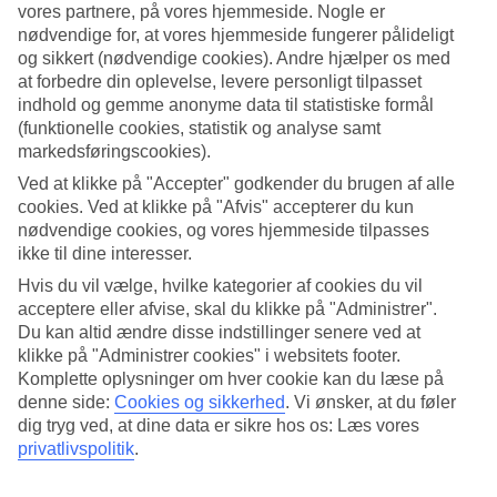
vores partnere, på vores hjemmeside. Nogle er
nødvendige for, at vores hjemmeside fungerer pålideligt
og sikkert (nødvendige cookies). Andre hjælper os med
at forbedre din oplevelse, levere personligt tilpasset
indhold og gemme anonyme data til statistiske formål
5 tips til oplevelser i Dubai
(funktionelle cookies, statistik og analyse samt
markedsføringscookies).
De glitrende skyskrabere spejler sig i lystbådehavnen,
Ved at klikke på "Accepter" godkender du brugen af alle
palmerne svajer i den varme brise og luksusbilerne
cookies. Ved at klikke på "Afvis" accepterer du kun
myldrer på gaderne. Vi er selvfølgelig i Dubai! Byen med
nødvendige cookies, og vores hjemmeside tilpasses
dejlige strande,
ikke til dine interesser.
Hvis du vil vælge, hvilke kategorier af cookies du vil
acceptere eller afvise, skal du klikke på "Administrer".
Du kan altid ændre disse indstillinger senere ved at
klikke på "Administrer cookies" i websitets footer.
Komplette oplysninger om hver cookie kan du læse på
denne side:
Cookies og sikkerhed
.
Vi ønsker, at du føler
dig tryg ved, at dine data er sikre hos os: Læs vores
privatlivspolitik
.