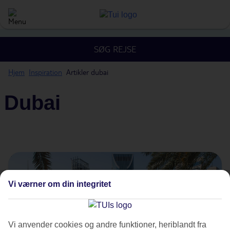
SØG REJSE
Hjem
Inspiration
Artikler dubai
Dubai
Vi værner om din integritet
Vi anvender cookies og andre funktioner, heriblandt fra