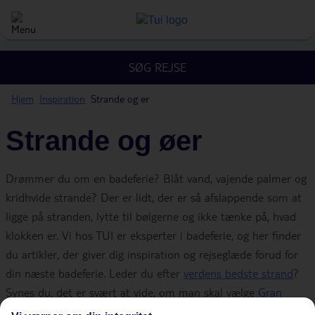
SØG REJSE
Hjem
Inspiration
Strande og er
Strande og øer
Drømmer du om en badeferie? Blåt vand, vajende palmer og
kridhvide strande? Der er lidt, der er så afslappende som at
ligge på stranden, lytte til bølgerne og ikke tænke på, hvad
klokken er. Vi hos TUI er eksperter i badeferie, og her finder
du artikler, der giver dig inspiration og rejseglæde forud for
din næste badeferie. Leder du efter
verdens bedste strand
?
Synes du, det er svært at vide, om man skal vælge
Gran
Canaria eller Tenerife
? Hos TUI har vi alt fra klassiske