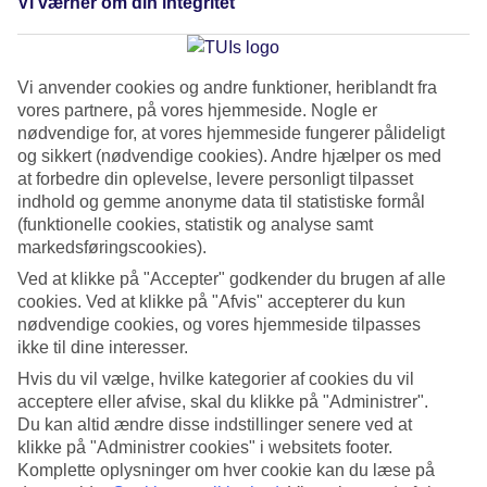
Vi værner om din integritet
sydenture til eksotiske destinationer, så du kan finde den
badeferie, der passer til dig!
Vi anvender cookies og andre funktioner, heriblandt fra
vores partnere, på vores hjemmeside. Nogle er
nødvendige for, at vores hjemmeside fungerer pålideligt
og sikkert (nødvendige cookies). Andre hjælper os med
at forbedre din oplevelse, levere personligt tilpasset
indhold og gemme anonyme data til statistiske formål
(funktionelle cookies, statistik og analyse samt
markedsføringscookies).
Ved at klikke på "Accepter" godkender du brugen af alle
cookies. Ved at klikke på "Afvis" accepterer du kun
nødvendige cookies, og vores hjemmeside tilpasses
ikke til dine interesser.
Hvis du vil vælge, hvilke kategorier af cookies du vil
acceptere eller afvise, skal du klikke på "Administrer".
Porto Santo – Madeiras gyldne nabo
Du kan altid ændre disse indstillinger senere ved at
med strand, ro og subtropisk klima
klikke på "Administrer cookies" i websitets footer.
Komplette oplysninger om hver cookie kan du læse på
Porto Santo er en portugisisk ø i Atlanterhavet og en del af