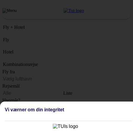
Fly + Hotel
Fly
Hotel
Kombinationsrejse
Fly fra
Rejsemål
Liste
Hvornår?
Vi værner om din integritet
Hvor længe?
1 uge
Antal rejsende