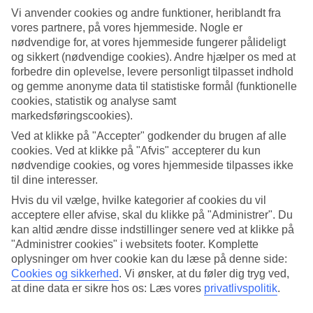
Vi anvender cookies og andre funktioner, heriblandt fra
Søg
vores partnere, på vores hjemmeside. Nogle er
nødvendige for, at vores hjemmeside fungerer pålideligt
og sikkert (nødvendige cookies). Andre hjælper os med at
forbedre din oplevelse, levere personligt tilpasset indhold
Du er på nuværende tidspunkt på
og gemme anonyme data til statistiske formål (funktionelle
cookies, statistik og analyse samt
Hjem
markedsføringscookies).
Rejse
Spanien
Ved at klikke på "Accepter" godkender du brugen af alle
De Kanariske Øer
cookies. Ved at klikke på "Afvis" accepterer du kun
Gran Canaria
nødvendige cookies, og vores hjemmeside tilpasses ikke
Las Palmas
til dine interesser.
Hoteller
Hvis du vil vælge, hvilke kategorier af cookies du vil
acceptere eller afvise, skal du klikke på "Administrer". Du
Kæmpe rejseoutlet
kan altid ændre disse indstillinger senere ved at klikke på
Gør et kup »
"Administrer cookies" i websitets footer. Komplette
oplysninger om hver cookie kan du læse på denne side:
Hoteller Las Palmas
Cookies og sikkerhed
.
Vi ønsker, at du føler dig tryg ved,
at dine data er sikre hos os: Læs vores
privatlivspolitik
.
Her finder du hele vores udvalg af hoteller, når du skal
rejse til Las