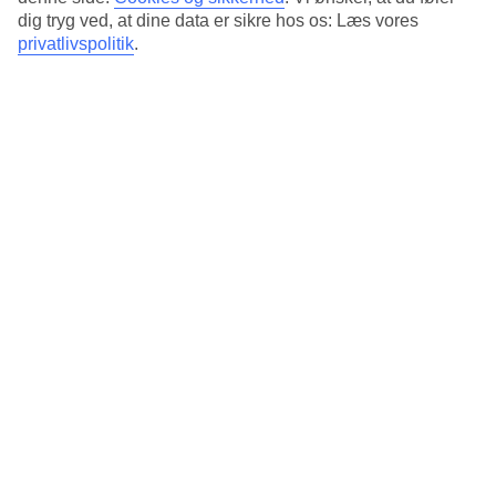
dig tryg ved, at dine data er sikre hos os: Læs vores
privatlivspolitik
.
Besøg Bamseklubben
Tag med en dag i Bamseklubben på TUI BLUE Village! Her
taler vi om, hvordan vi gør hver dag hos TUI til et
uforglemmeligt ferieminde. For børnene kan enhver dag i
Bamseklubben
Thailand – det perfekte rejsemål med
børn
Thailand er et af de mest børnevenlige lande at rejse i – og
det er der mange grunde til. Mange rejser til Thailand med
børn år efter år, og der er altid noget at vende
Børnevenlige hoteller i Thailand - 5 tips