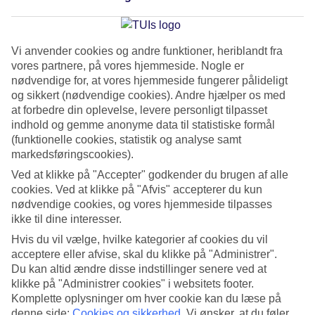
hvad du kan tænke på, hvis du rejser med børn. God ferie!
Vi anvender cookies og andre funktioner, heriblandt fra
vores partnere, på vores hjemmeside. Nogle er
nødvendige for, at vores hjemmeside fungerer pålideligt
og sikkert (nødvendige cookies). Andre hjælper os med
at forbedre din oplevelse, levere personligt tilpasset
indhold og gemme anonyme data til statistiske formål
(funktionelle cookies, statistik og analyse samt
markedsføringscookies).
Ved at klikke på "Accepter" godkender du brugen af alle
cookies. Ved at klikke på "Afvis" accepterer du kun
nødvendige cookies, og vores hjemmeside tilpasses
ikke til dine interesser.
Hvis du vil vælge, hvilke kategorier af cookies du vil
Sommerferie med børn
acceptere eller afvise, skal du klikke på "Administrer".
Du kan altid ændre disse indstillinger senere ved at
En sommerferie med børn er et eventyr for hele familien,
klikke på "Administrer cookies" i websitets footer.
som planlægges grundigt og ses frem til længe. En
Komplette oplysninger om hver cookie kan du læse på
familieferie skaber minder, som både børn og voksne
denne side:
Cookies og sikkerhed
.
Vi ønsker, at du føler