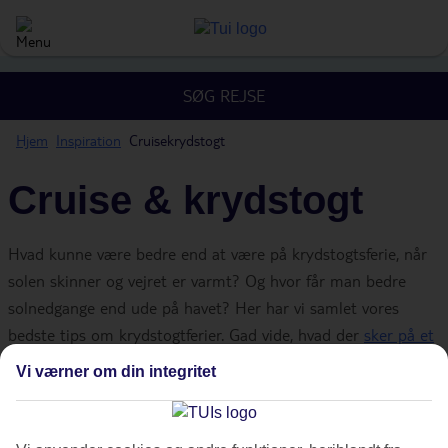
SØG REJSE
Hjem
Inspiration
Cruisekrydstogt
Cruise & krydstogt
Hvad kunne være bedre end at være på krydstogtsferie, når
solen skinner og vejret er varmt? Og hvor får man bedre
solnedgange end ude på havet? Her har vi samlet vores
bedste tips om krydstogtferier. Gad vide, hvad der
sker på et
krydstogt
? Eller vil du læse om
aktiviteter, du ikke vidste
Vi værner om din integritet
fandtes på et krydstogtskib
? Læs mere og bliv inspireret!