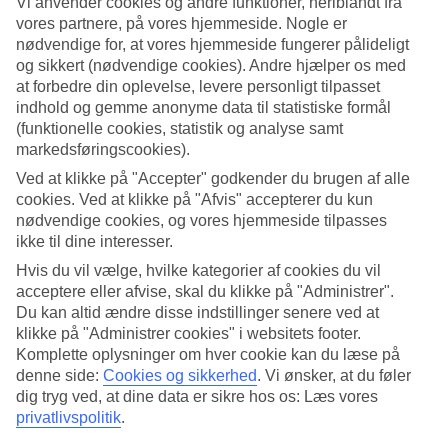
Vi anvender cookies og andre funktioner, heriblandt fra
vores partnere, på vores hjemmeside. Nogle er
nødvendige for, at vores hjemmeside fungerer pålideligt
og sikkert (nødvendige cookies). Andre hjælper os med
at forbedre din oplevelse, levere personligt tilpasset
indhold og gemme anonyme data til statistiske formål
(funktionelle cookies, statistik og analyse samt
markedsføringscookies).
Ved at klikke på "Accepter" godkender du brugen af alle
cookies. Ved at klikke på "Afvis" accepterer du kun
nødvendige cookies, og vores hjemmeside tilpasses
ikke til dine interesser.
Vågn op til en ny by
Hvis du vil vælge, hvilke kategorier af cookies du vil
acceptere eller afvise, skal du klikke på "Administrer".
Moderne krydstogtskibe rummer alt fra tempofyldte
Du kan altid ændre disse indstillinger senere ved at
klikke på "Administrer cookies" i websitets footer.
vandland og svævebaner, underholdning med sang og
Komplette oplysninger om hver cookie kan du læse på
akrobatik i verdensklasse til romantiske restauranter og
denne side:
Cookies og sikkerhed
.
Vi ønsker, at du føler
lækre spa-afdelinger. Det
dig tryg ved, at dine data er sikre hos os: Læs vores
privatlivspolitik
.