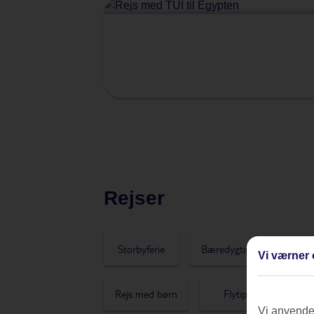
Rejser
Storbyferie
Bæredygtighed
Str
Vi værner 
Rejs med børn
Flytips
Re
Vi anvender