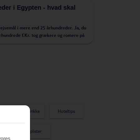
der i Egypten - hvad skal
rejsemål i mere end 25 århundreder. Ja, du
. århundrede f.Kr. tog grækere og romere på
Mad og drikke
Hoteltips
e
Toplister
vores