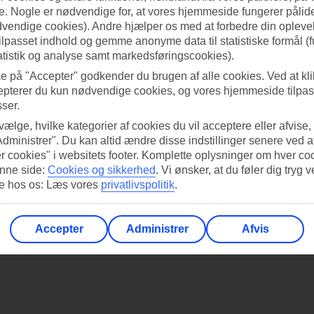
. Nogle er nødvendige for, at vores hjemmeside fungerer pålide
dvendige cookies). Andre hjælper os med at forbedre din oplevel
tilpasset indhold og gemme anonyme data til statistiske formål (f
atistik og analyse samt markedsføringscookies).
ke på "Accepter" godkender du brugen af alle cookies. Ved at kl
epterer du kun nødvendige cookies, og vores hjemmeside tilpass
sser.
 vælge, hvilke kategorier af cookies du vil acceptere eller afvise,
land
Kreta
De Kanariske Øer
Gran Canaria
Administrer". Du kan altid ændre disse indstillinger senere ved a
r cookies" i websitets footer. Komplette oplysninger om hver co
nne side:
Cookies og sikkerhed
.
Vi ønsker, at du føler dig tryg v
ern
Alle artikler
Spanien
Dubai
re hos os: Læs vores
privatlivspolitik
.
arien
Den Dominikanske Republik
Egypten
Accepter
Administrer
Afvis
li