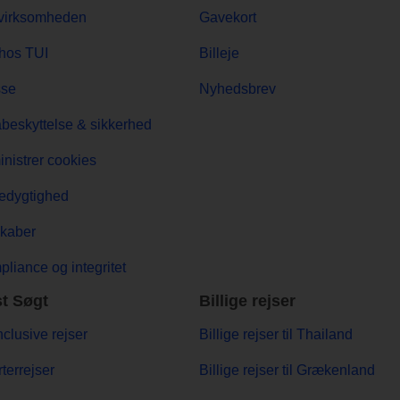
virksomheden
Gavekort
hos TUI
Billeje
sse
Nyhedsbrev
beskyttelse & sikkerhed
nistrer cookies
edygtighed
kaber
liance og integritet
t Søgt
Billige rejser
Inclusive rejser
Billige rejser til Thailand
terrejser
Billige rejser til Grækenland