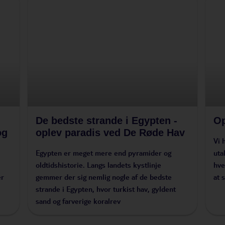
De bedste strande i Egypten -
Op
og
oplev paradis ved De Røde Hav
Vi 
Egypten er meget mere end pyramider og
uta
oldtidshistorie. Langs landets kystlinje
hve
er
gemmer der sig nemlig nogle af de bedste
at 
strande i Egypten, hvor turkist hav, gyldent
sand og farverige koralrev