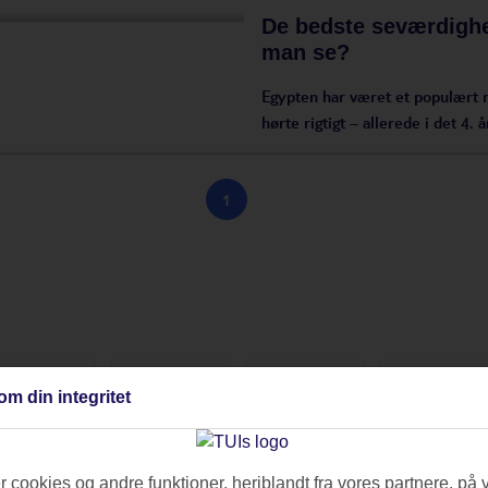
De bedste seværdighe
man se?
Egypten har været et populært 
hørte rigtigt – allerede i det 4
1
ande og øer
Voksenferie
Cruise
Oplevelser
om din integritet
jsetips
Træning og sundhed
Pakkelister
Bilferi
 cookies og andre funktioner, heriblandt fra vores partnere, på 