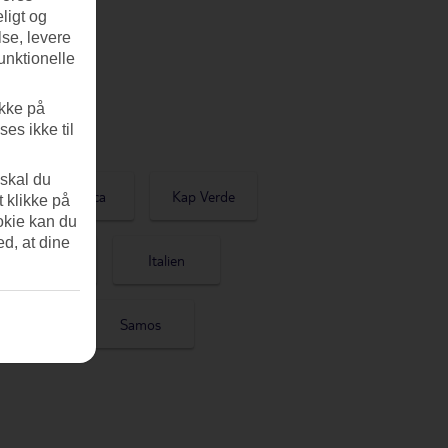
ligt og
se, levere
unktionelle
ikke på
es ikke til
 skal du
Mallorca
Kap Verde
t klikke på
okie kan du
ed, at dine
USA
Italien
Rhodos
Samos