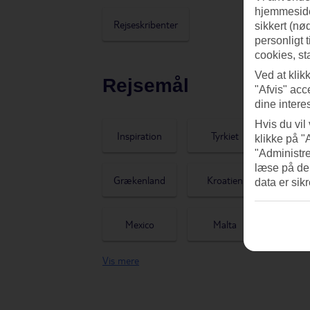
hjemmeside
Rejseskribenter
sikkert (nø
personligt 
cookies, st
Ved at klik
Rejsemål
"Afvis" acc
dine intere
Hvis du vil
Inspiration
Tyrkiet
Thai
klikke på "
"Administre
læse på de
Grækenland
Kroatien
Cyp
data er sik
Mexico
Malta
Bulg
Vis mere
Japan
Albanien
Ba