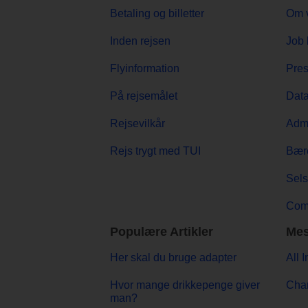
Betaling og billetter
Om 
Inden rejsen
Job 
Flyinformation
Pre
På rejsemålet
Data
Rejsevilkår
Admi
Rejs trygt med TUI
Bær
Sels
Comp
Populære Artikler
Mes
Her skal du bruge adapter
All 
Hvor mange drikkepenge giver
Char
man?