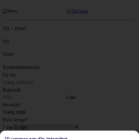
Fly + Hotel
Fly
Hotel
Kombinationsrejse
Fly fra
Rejsemål
Liste
Hvornår?
Hvor længe?
1 uge
Antal rejsende