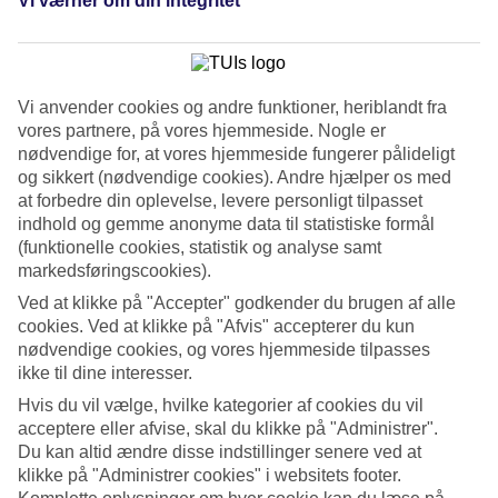
Vi værner om din integritet
Søg
Vi anvender cookies og andre funktioner, heriblandt fra
vores partnere, på vores hjemmeside. Nogle er
Du er på nuværende tidspunkt på
nødvendige for, at vores hjemmeside fungerer pålideligt
Hjem
og sikkert (nødvendige cookies). Andre hjælper os med
Tilbud
at forbedre din oplevelse, levere personligt tilpasset
Rejser i september
indhold og gemme anonyme data til statistiske formål
(funktionelle cookies, statistik og analyse samt
Kvalitetstid i september
markedsføringscookies).
Ved at klikke på "Accepter" godkender du brugen af alle
Mere roligt og stadig sommer
cookies. Ved at klikke på "Afvis" accepterer du kun
nødvendige cookies, og vores hjemmeside tilpasses
ikke til dine interesser.
Hvis du vil vælge, hvilke kategorier af cookies du vil
Populære rejsemål i september
acceptere eller afvise, skal du klikke på "Administrer".
Du kan altid ændre disse indstillinger senere ved at
Rhodos
klikke på "Administrer cookies" i websitets footer.