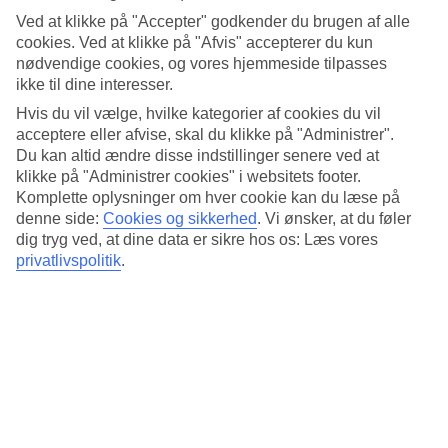
Ved at klikke på "Accepter" godkender du brugen af alle
August
cookies. Ved at klikke på "Afvis" accepterer du kun
August
nødvendige cookies, og vores hjemmeside tilpasses
ikke til dine interesser.
September
Hvis du vil vælge, hvilke kategorier af cookies du vil
September
acceptere eller afvise, skal du klikke på "Administrer".
Du kan altid ændre disse indstillinger senere ved at
Oktober
klikke på "Administrer cookies" i websitets footer.
Komplette oplysninger om hver cookie kan du læse på
Oktober
denne side:
Cookies og sikkerhed
.
Vi ønsker, at du føler
November
dig tryg ved, at dine data er sikre hos os: Læs vores
privatlivspolitik
.
November
December
December
Næste
Sommerens charterrejser fra Billund