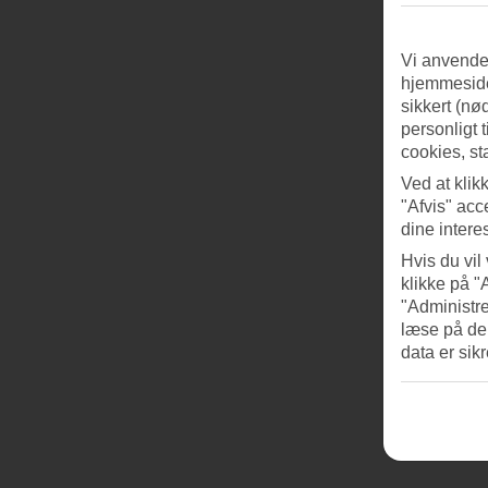
Vi anvender
hjemmeside
sikkert (nø
personligt 
cookies, st
Ved at klik
"Afvis" acc
dine intere
Hvis du vil
klikke på "
"Administre
læse på de
data er sik