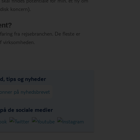
 skal findes potentiale for min. et fly om
rdisk koncern).
ent?
aring fra rejsebranchen. De fleste er
 af virksomheden.
ud, tips og nyheder
onner på nyhedsbrevet
 på de sociale medier