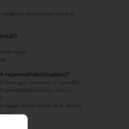
u vigtigere er omkostningsniveauet på
semål?
t for rejsen.
mål.
yt rejsemål/destination?
den første gæst ankommer til rejsemålet.
 rejsemålet/destinationen, samt en
t.
 luppen, hvilket betyder at de allerede
nyheder.
ang tid?