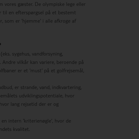
om vores gæster. De olympiske lege eller
r til en efterspørgsel på et bestemt
r, som er 'hjemme' i alle afkroge af
?
 (eks. sygehus, vandforsyning,
e. Andre vilkår kan variere, beroende på
lfbaner er et 'must' på et golfrejsemål,
dbud, er strande, vand, indkvartering,
semålets udviklingspotentiale, hvor
vor lang rejsetid der er og
 intern 'kriterienøgle', hvor de
ndets kvalitet.