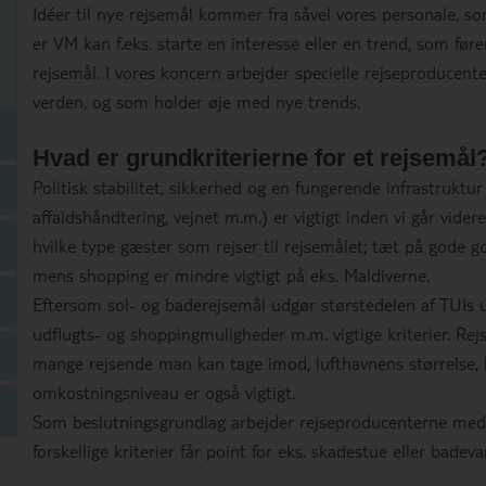
Idéer til nye rejsemål kommer fra såvel vores personale, s
er VM kan f.eks. starte en interesse eller en trend, som føre
rejsemål. I vores koncern arbejder specielle rejseproducente
verden, og som holder øje med nye trends.
Hvad er grundkriterierne for et rejsemål
Politisk stabilitet, sikkerhed og en fungerende infrastruktur
affaldshåndtering, vejnet m.m.) er vigtigt inden vi går vider
hvilke type gæster som rejser til rejsemålet; tæt på gode go
mens shopping er mindre vigtigt på eks. Maldiverne.
Eftersom sol- og baderejsemål udgør størstedelen af TUIs u
udflugts- og shoppingmuligheder m.m. vigtige kriterier. Rej
mange rejsende man kan tage imod, lufthavnens størrelse, h
omkostningsniveau er også vigtigt.
Som beslutningsgrundlag arbejder rejseproducenterne med en
forskellige kriterier får point for eks. skadestue eller badeva