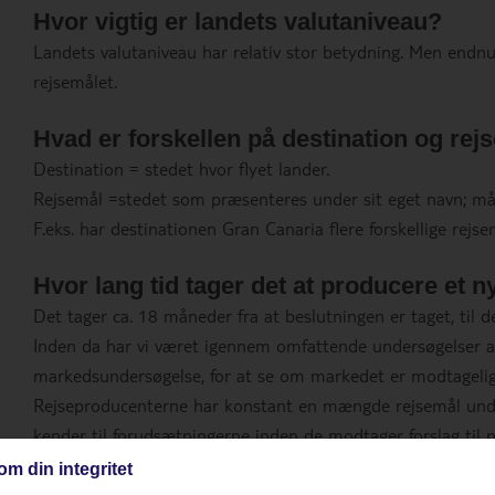
Hvor vigtig er landets valutaniveau?
Landets valutaniveau har relativ stor betydning. Men endn
rejsemålet.
Hvad er forskellen på destination og rej
Destination = stedet hvor flyet lander.
Rejsemål =stedet som præsenteres under sit eget navn; måle
F.eks. har destinationen Gran Canaria flere forskellige rejse
Hvor lang tid tager det at producere et n
Det tager ca. 18 måneder fra at beslutningen er taget, til 
Inden da har vi været igennem omfattende undersøgelser af
markedsundersøgelse, for at se om markedet er modtagelig
Rejseproducenterne har konstant en mængde rejsemål under
kender til forudsætningerne inden de modtager forslag til 
om din integritet
Halvandet år - skal det virkelig tage så l