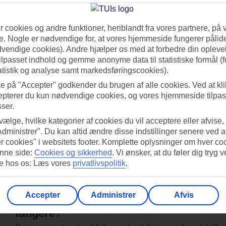
Det er en lang proces med planlægning, indkøb, prissætni
Med distributionskanaler som www.tui.dk øges fleksibilite
 cookies og andre funktioner, heriblandt fra vores partnere, på 
. Nogle er nødvendige for, at vores hjemmeside fungerer pålide
produktionstiden. Med vores hjemmeside kan rejserne komme
dvendige cookies). Andre hjælper os med at forbedre din oplevel
traditionelle kataloger.
tilpasset indhold og gemme anonyme data til statistiske formål (f
atistik og analyse samt markedsføringscookies).
Hvem tager beslutningen om et nyt rejs
ke på "Accepter" godkender du brugen af alle cookies. Ved at kl
Det er en fælles beslutning som tages i koncernens ledels
epterer du kun nødvendige cookies, og vores hjemmeside tilpass
forudsætninger som findes på de respektive markeder.
sser.
 vælge, hvilke kategorier af cookies du vil acceptere eller afvise,
Er der en vis risiko ved at lancere et nyt
Administrer". Du kan altid ændre disse indstillinger senere ved a
r cookies" i websitets footer. Komplette oplysninger om hver co
Den omfattende forberedelse minimerer risici. Andre måder
nne side:
Cookies og sikkerhed
.
Vi ønsker, at du føler dig tryg v
en mindre trafik, for at vurdere interessen i markedet. Risi
re hos os: Læs vores
privatlivspolitik
.
destination, modsat at åbne et nyt rejsemål på en eksister
Accepter
Administrer
Afvis
Har I kriterier for hvor stor destinatione
fungere?