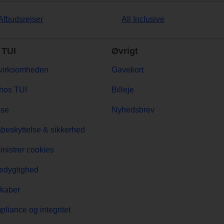
Afbudsrejser
All Inclusive
TUI
Øvrigt
virksomheden
Gavekort
hos TUI
Billeje
sse
Nyhedsbrev
beskyttelse & sikkerhed
nistrer cookies
edygtighed
kaber
liance og integritet