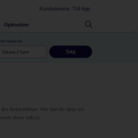
Kundeservice
TUI App
Oplevelser
tal rejsende
Søg
o års forberedelser. Her kan du læse om
 vores store udbud.