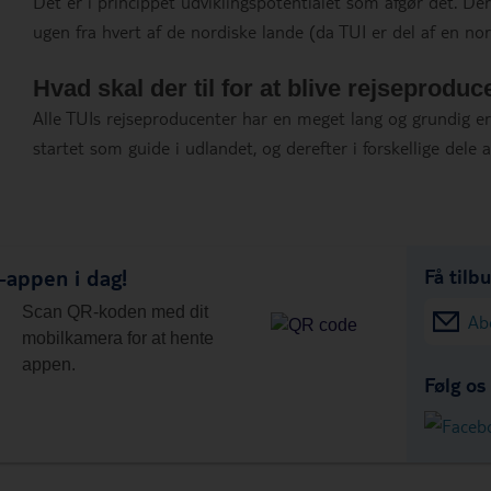
Det er i princippet udviklingspotentialet som afgør det. Der
ugen fra hvert af de nordiske lande (da TUI er del af en no
Hvad skal der til for at blive rejseproduc
Alle TUIs rejseproducenter har en meget lang og grundig erf
startet som guide i udlandet, og derefter i forskellige dele
appen i dag!
Få tilb
Scan QR-koden med dit
Ab
mobilkamera for at hente
appen.
Følg os